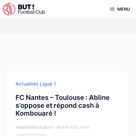
Aller
MENU
au
contenu
Actualités Ligue 1
FC Nantes – Toulouse : Abline
s’oppose et répond cash à
Kombouaré !
PAR
BASTIEN AUBERT
- 28 AVR 2025, 11:00