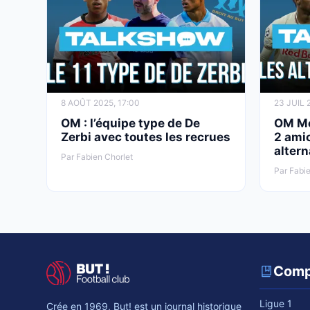
8 AOÛT 2025, 17:00
23 JUIL 
OM : l’équipe type de De
OM Mer
Zerbi avec toutes les recrues
2 amic
altern
Par Fabien Chorlet
Par Fabie
Comp
Ligue 1
Crée en 1969, But! est un journal historique