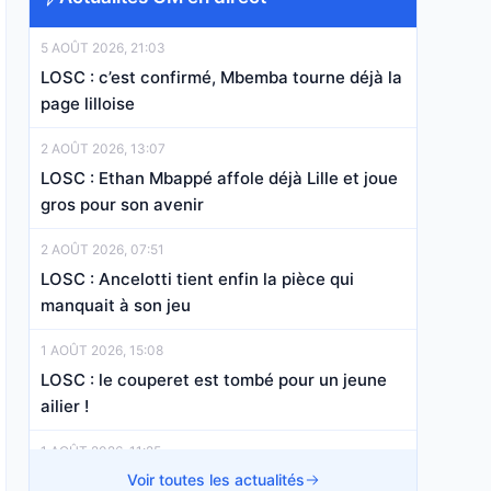
5 AOÛT 2026, 21:03
LOSC : c’est confirmé, Mbemba tourne déjà la
page lilloise
2 AOÛT 2026, 13:07
LOSC : Ethan Mbappé affole déjà Lille et joue
gros pour son avenir
2 AOÛT 2026, 07:51
LOSC : Ancelotti tient enfin la pièce qui
manquait à son jeu
1 AOÛT 2026, 15:08
LOSC : le couperet est tombé pour un jeune
ailier !
1 AOÛT 2026, 11:25
OM, RC Lens, LOSC : La Ligue 1 accélère avec
Voir toutes les actualités