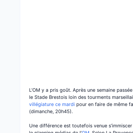
L’OM y a pris goût. Après une semaine passé
le Stade Brestois loin des tourments marseilla
villégiature ce mardi
pour en faire de même fa
(dimanche, 20h45).
Une différence est toutefois venue s’immiscer
le planning médias de l’
OM
. Selon La Provenc