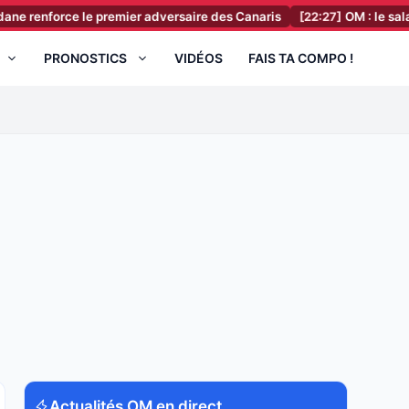
orce le premier adversaire des Canaris
[22:27]
OM : le salaire XXL d
PRONOSTICS
VIDÉOS
FAIS TA COMPO !
Actualités OM en direct