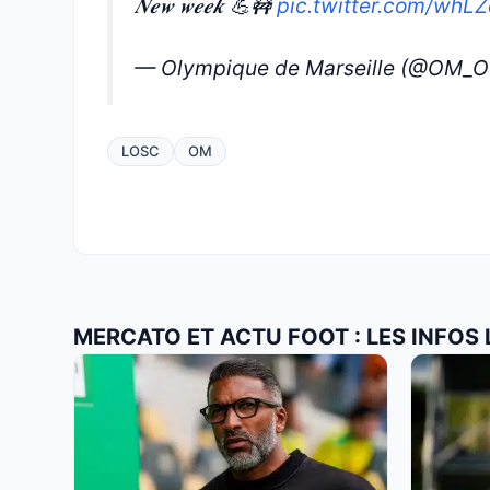
𝑵𝒆𝒘 𝒘𝒆𝒆𝒌 💪🚧
pic.twitter.com/whL
— Olympique de Marseille (@OM_Of
LOSC
OM
MERCATO ET ACTU FOOT : LES INFOS