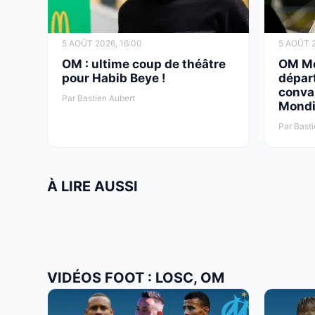
5 AOÛT 2026, 16:00
5 AOÛT 2
OM : ultime coup de théâtre
OM Mer
pour Habib Beye !
départ
conva
Par Bastien Aubert
Mondi
Par Basti
À LIRE AUSSI
VIDÉOS FOOT : LOSC, OM