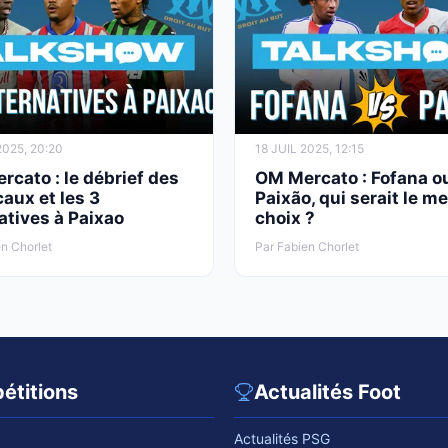
2025, 20:20
18 JUIL 2025, 12:15
cato : le débrief des
OM Mercato : Fofana o
aux et les 3
Paixão, qui serait le me
atives à Paixao
choix ?
n Chorlet
Par Fabien Chorlet
étitions
Actualités Foot
Actualités PSG