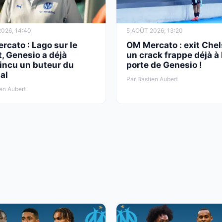
026, 14:40
5 AOÛT 2026, 13:20
cato : Lago sur le
OM Mercato : exit Chel
, Genesio a déjà
un crack frappe déjà à 
incu un buteur du
porte de Genesio !
al
Par Bastien Aubert
en Aubert