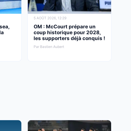
5 AOÛT 2026, 12:29
sea,
OM : McCourt prépare un
la
coup historique pour 2028,
les supporters déjà conquis !
Par Bastien Aubert