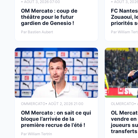
• AOÛT 3, 2026 07:00
• AOÛT 3, 202
OM Mercato : coup de
FC Nantes
théâtre pour le futur
Zouaoui, l
gardien de Genesio !
priorités 
Par Bastien Aubert
Par William Tert
OM
MERCATO
• AOÛT 2, 2026 21:00
OL
MERCATO
• 
OM Mercato : on sait ce qui
OL Mercato
bloque l’arrivée de la
vendre en 
première recrue de l’été !
joueurs sur
transferts 
Par William Tertrin