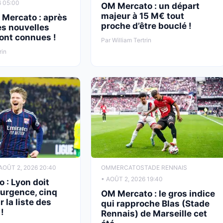
6 05:00
OM Mercato : un départ
majeur à 15 M€ tout
 Mercato : après
proche d’être bouclé !
es nouvelles
sont connues !
Par William Tertrin
rin
AOÛT 2, 2026 20:40
OM
MERCATO
STADE RENNAIS
• AOÛT 2, 2026 19:40
 : Lyon doit
urgence, cinq
OM Mercato : le gros indice
 la liste des
qui rapproche Blas (Stade
!
Rennais) de Marseille cet