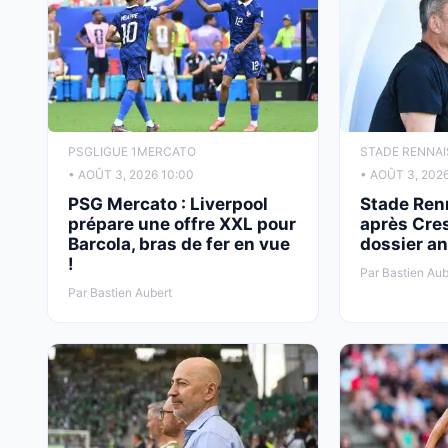
PSG
LIGUE 1
MERCATO
STADE RENNAI
• AOÛT 3, 2026 10:00
• AOÛT 3, 202
PSG Mercato : Liverpool
Stade Ren
prépare une offre XXL pour
après Cres
Barcola, bras de fer en vue
dossier an
!
Par Bastien Aub
Par Bastien Aubert