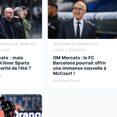
TIONS
LIGUE 2
MERCATO
OM
FC BARCELONE
MERCATO
 13:00
• AOÛT 2, 2026 05:00
ato : mais
OM Mercato : le FC
Kilmer Sports
Barcelone pourrait offrir
orité de l’été ?
une immense nouvelle à
McCourt !
ss
Par William Tertrin