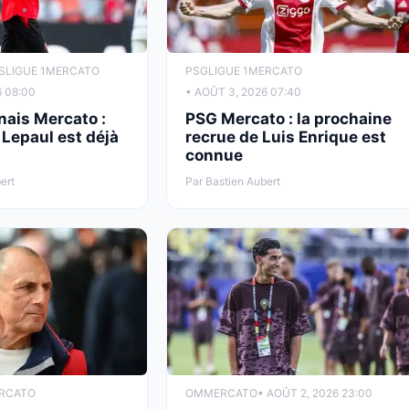
S
LIGUE 1
MERCATO
PSG
LIGUE 1
MERCATO
6 08:00
• AOÛT 3, 2026 07:40
nais Mercato :
PSG Mercato : la prochaine
e Lepaul est déjà
recrue de Luis Enrique est
connue
ert
Par Bastien Aubert
RCATO
OM
MERCATO
• AOÛT 2, 2026 23:00