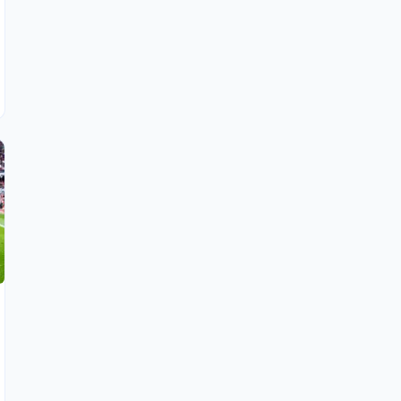
mise au point cash sur Waldemar Kita
6 AOÛT 2026, 17:20
RC Lens : un changement historique arrive
pour les supporters Sang et Or