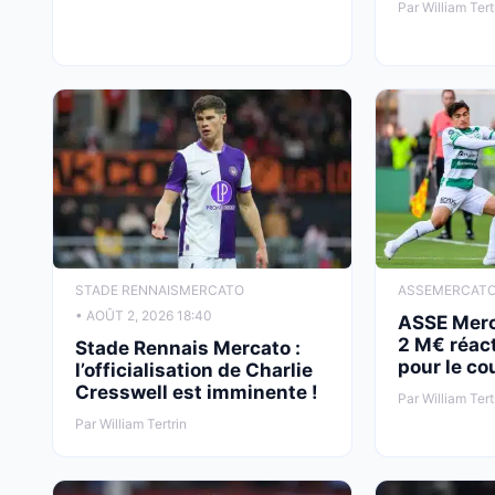
Par William Tert
STADE RENNAIS
MERCATO
ASSE
MERCAT
• AOÛT 2, 2026 18:40
ASSE Merca
2 M€ réac
Stade Rennais Mercato :
pour le co
l’officialisation de Charlie
Cresswell est imminente !
Par William Tert
Par William Tertrin