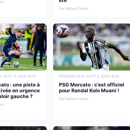
été
rin
Par William Tertrin
O
• AOÛT 2, 2026 18:20
PSG
MERCATO
• AOÛT 2, 2026 18:00
to : une piste à
PSG Mercato : c’est officiel
tivée en urgence
pour Randal Kolo Muani !
uloir gauche ?
Par William Tertrin
rin