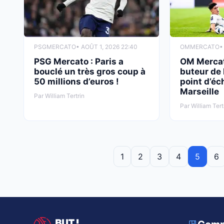
PSG
MERCATO
• AOÛT 1, 2026 22:40
OM
MERCATO
•
PSG Mercato : Paris a
OM Mercat
bouclé un très gros coup à
buteur de 
50 millions d’euros !
point d’éc
Marseille
Par William Tertrin
Par William Tert
1
2
3
4
5
6