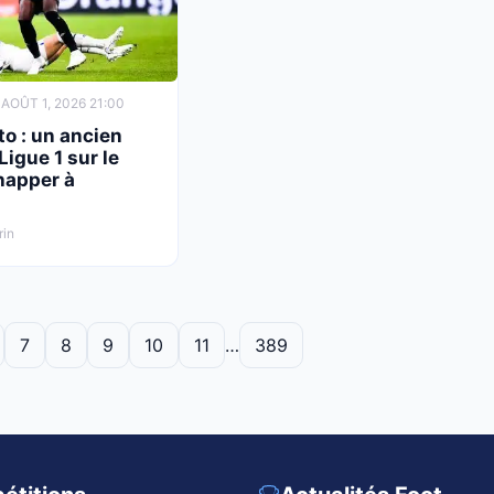
 AOÛT 1, 2026 21:00
o : un ancien
Ligue 1 sur le
happer à
rin
7
8
9
10
11
…
389