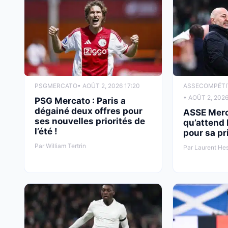
PSG
MERCATO
• AOÛT 2, 2026 17:20
ASSE
COMPÉTI
• AOÛT 2, 2026
PSG Mercato : Paris a
dégainé deux offres pour
ASSE Merc
ses nouvelles priorités de
qu’attend 
l’été !
pour sa pri
Par William Tertrin
Par Laurent He