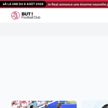
Aller
À LA UNE DU 6 AOÛT 2026
: après Diomandé, le Real annonce une énorme nouvelle pour Vinicius
au
contenu