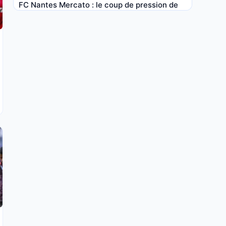
FC Nantes Mercato : le coup de pression de
Der Zakarian pour débloquer son dossier
prioritaire
6 AOÛT 2026, 18:40
ASSE : les Verts se prennent un petit coup de
pression venu du FC Nantes
6 AOÛT 2026, 18:20
OM Mercato : c’est confirmé, une offre est
déjà partie pour le remplaçant de Rulli
6 AOÛT 2026, 18:00
PSG Mercato : Luis Enrique a validé un
dossier hors de prix dont le nom résonne en
Ligue 1
6 AOÛT 2026, 17:40
FC Nantes : Der Zakarian fait une nouvelle