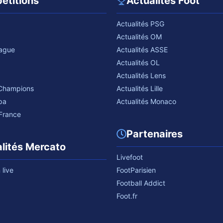
étitions
Actualités Foot
Actualités PSG
Actualités OM
eague
Actualités ASSE
Actualités OL
Actualités Lens
 Champions
Actualités Lille
pa
Actualités Monaco
France
Partenaires
lités Mercato
Livefoot
live
FootParisien
Football Addict
Foot.fr