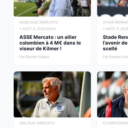
ASSE
LIGUE 2
MERCATO
STADE RENNAI
• AOÛT 3, 2026 09:00
• AOÛT 3, 202
ASSE Mercato : un ailier
Stade Ren
colombien à 4 M€ dans le
l’avenir d
viseur de Kilmer !
scellé
Par Bastien Aubert
Par Bastien Aub
OM
LIGUE 1
MERCATO
FC NANTES
ME