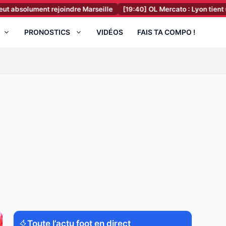
nt rejoindre Marseille
[19:40]
OL Mercato : Lyon tient un départ X
PRONOSTICS
VIDÉOS
FAIS TA COMPO !
Toute l’actu foot en direct