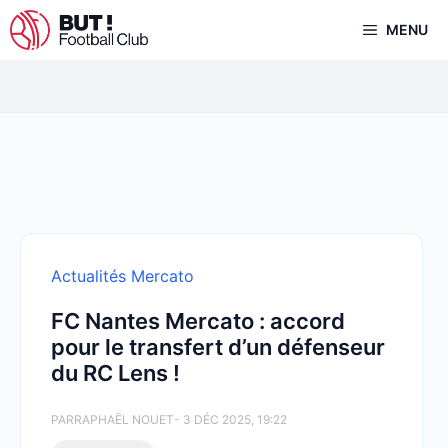
Aller
MENU
au
contenu
Actualités Mercato
FC Nantes Mercato : accord
pour le transfert d’un défenseur
du RC Lens !
PAR
RAPHAËL NOUET
- 3 DÉC 2025, 19:22