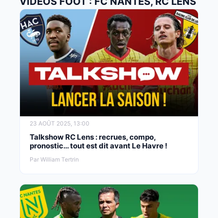
VIDÉOS FOOT : FC NANTES, RC LENS
23 AOÛT 2025, 13:00
Talkshow RC Lens : recrues, compo,
pronostic… tout est dit avant Le Havre !
Par William Tertrin