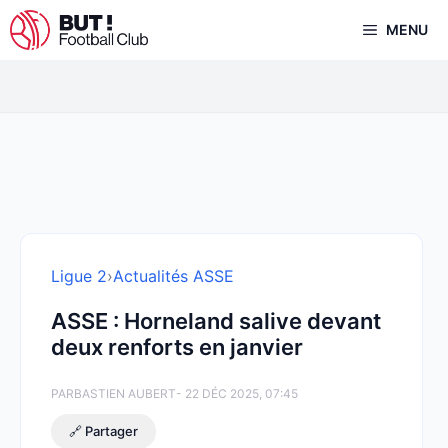
Aller
MENU
au
contenu
Ligue 2
›
Actualités ASSE
ASSE : Horneland salive devant
deux renforts en janvier
PAR
BASTIEN AUBERT
- 22 DÉC 2025, 07:45
🔗 Partager