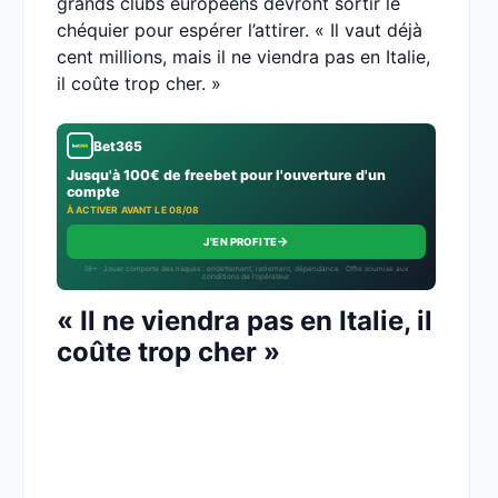
grands clubs européens devront sortir le
chéquier pour espérer l’attirer. « Il vaut déjà
cent millions, mais il ne viendra pas en Italie,
il coûte trop cher. »
Bet365
Jusqu'à 100€ de freebet pour l'ouverture d'un
compte
À ACTIVER AVANT LE 08/08
→
J'EN PROFITE
18+ · Jouer comporte des risques : endettement, isolement, dépendance · Offre soumise aux
conditions de l’opérateur.
« Il ne viendra pas en Italie, il
coûte trop cher »