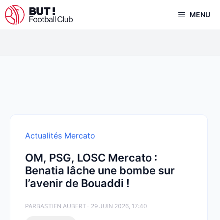
Aller
MENU
au
contenu
Actualités Mercato
OM, PSG, LOSC Mercato :
Benatia lâche une bombe sur
l’avenir de Bouaddi !
PAR
BASTIEN AUBERT
- 29 JUIN 2026, 17:40