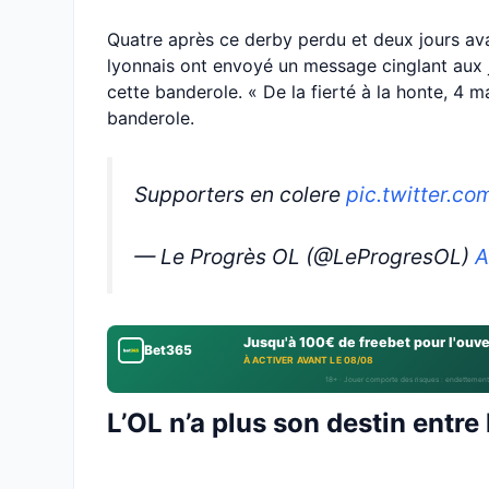
Quatre après ce derby perdu et deux jours ava
lyonnais ont envoyé un message cinglant aux 
cette banderole. « De la fierté à la honte, 4 ma
banderole.
Supporters en colere
pic.twitter.c
— Le Progrès OL (@LeProgresOL)
A
Jusqu'à 100€ de freebet pour l'ouv
Bet365
À ACTIVER AVANT LE 08/08
18+ · Jouer comporte des risques : endettement
L’OL n’a plus son destin entre