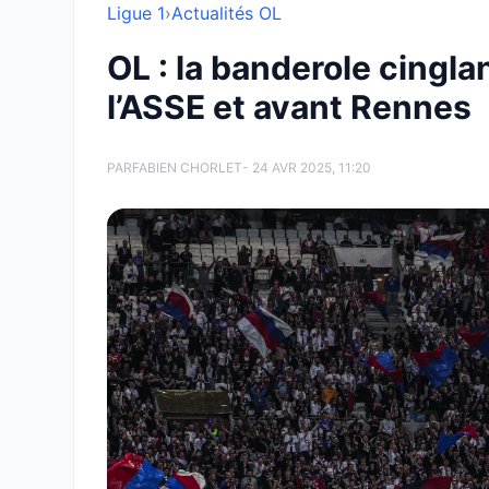
Ligue 1
›
Actualités OL
OL : la banderole cingl
l’ASSE et avant Rennes
PAR
FABIEN CHORLET
- 24 AVR 2025, 11:20