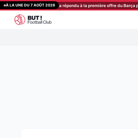
Aller
À LA UNE DU 7 AOÛT 2026
 : Manchester City a répondu à la première offre du Barça pour Rodri
au
contenu