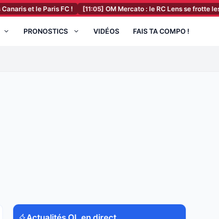
 le Paris FC !
[11:05]
OM Mercato : le RC Lens se frotte les mains po
PRONOSTICS
VIDÉOS
FAIS TA COMPO !
Actualités OL en direct