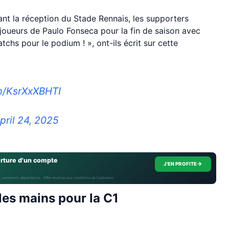
nt la réception du Stade Rennais, les supporters
joueurs de Paulo Fonseca pour la fin de saison avec
tchs pour le podium ! », ont-ils écrit sur cette
om/KsrXxXBHTI
pril 24, 2025
erture d'un compte
→
J'EN PROFITE
, isolement, dépendance · Offre soumise aux conditions de l’opérateur.
 les mains pour la C1