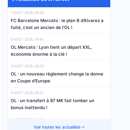
7 AOÛT 2026, 09:40
FC Barcelone Mercato : le plan B d’Alvarez a
fuité, c’est un ancien de l’OL !
6 AOÛT 2026, 19:40
OL Mercato : Lyon tient un départ XXL,
économie énorme à la clé !
6 AOÛT 2026, 09:23
OL : un nouveau règlement change la donne
en Coupe d’Europe
6 AOÛT 2026, 06:41
OL : un transfert à 87 M€ fait tomber un
bonus inattendu !
5 AOÛT 2026, 21:23
OL : huit départs, le grand ménage réclamé
Voir toutes les actualités