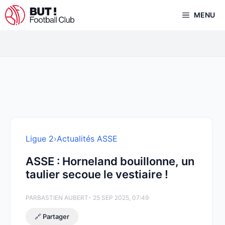
Aller
MENU
au
contenu
Ligue 2
›
Actualités ASSE
ASSE : Horneland bouillonne, un
taulier secoue le vestiaire !
PAR
BASTIEN AUBERT
- 25 SEP 2025, 07:49
🔗 Partager