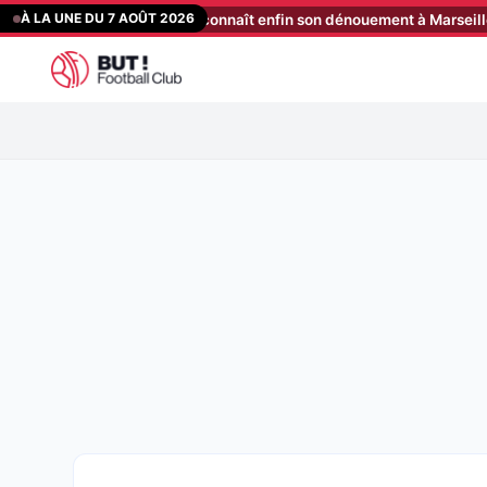
Aller
À LA UNE DU 7 AOÛT 2026
lant lié à Benatia connaît enfin son dénouement à Marseille
[19:00]
au
contenu