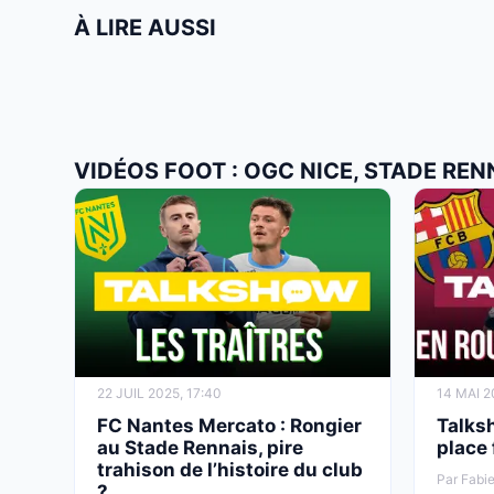
À LIRE AUSSI
VIDÉOS FOOT : OGC NICE, STADE REN
22 JUIL 2025, 17:40
14 MAI 2
FC Nantes Mercato : Rongier
Talks
au Stade Rennais, pire
place
trahison de l’histoire du club
Par Fabie
?