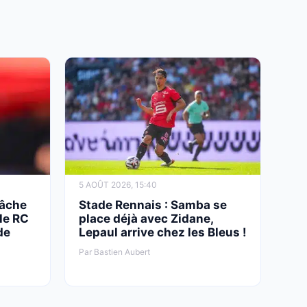
5 AOÛT 2026, 15:40
lâche
Stade Rennais : Samba se
le RC
place déjà avec Zidane,
de
Lepaul arrive chez les Bleus !
Par Bastien Aubert