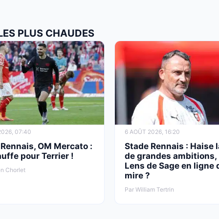
 LES PLUS CHAUDES
026, 07:40
6 AOÛT 2026, 16:20
 Rennais, OM Mercato :
Stade Rennais : Haise 
uffe pour Terrier !
de grandes ambitions, 
Lens de Sage en ligne 
n Chorlet
mire ?
Par William Tertrin