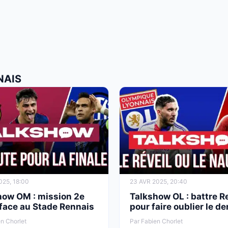
NAIS
025, 18:00
23 AVR 2025, 20:40
how OM : mission 2e
Talkshow OL : battre 
 face au Stade Rennais
pour faire oublier le de
n Chorlet
Par Fabien Chorlet