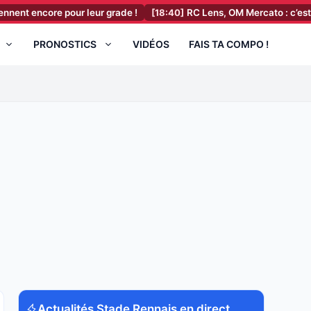
re pour leur grade !
[18:40]
RC Lens, OM Mercato : c’est confirmé p
PRONOSTICS
VIDÉOS
FAIS TA COMPO !
Actualités Stade Rennais en direct