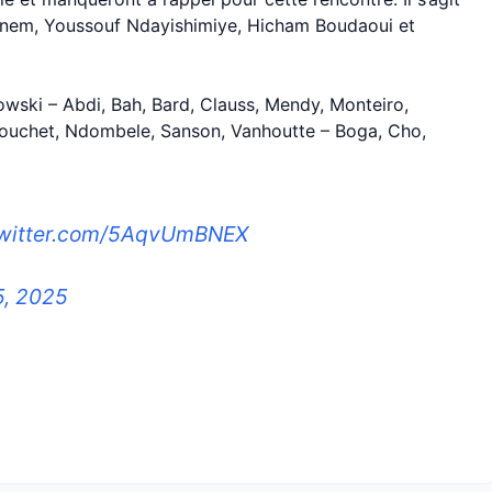
em, Youssouf Ndayishimiye, Hicham Boudaoui et
owski – Abdi, Bah, Bard, Clauss, Mendy, Monteiro,
ouchet, Ndombele, Sanson, Vanhoutte – Boga, Cho,
twitter.com/5AqvUmBNEX
5, 2025