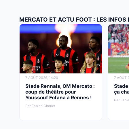
MERCATO ET ACTU FOOT : LES INFOS
7 AOÛT 2026, 14:20
7 AOÛT 2
Stade Rennais, OM Mercato :
Stade
coup de théâtre pour
ça cha
Youssouf Fofana à Rennes !
Par Fabie
Par Fabien Chorlet