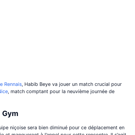
e Rennais
, Habib Beye va jouer un match crucial pour
ice
, match comptant pour la neuvième journée de
u Gym
quipe niçoise sera bien diminué pour ce déplacement en
ie et manqueront à l’appel pour cette rencontre. Il s’agit