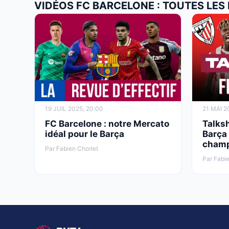
VIDÉOS FC BARCELONE : TOUTES LES
19 JUIL 2025, 20:00
21 MAI 2
FC Barcelone : notre Mercato
Talksh
idéal pour le Barça
Barça 
champ
Par Fabien Chorlet
Par Fabie