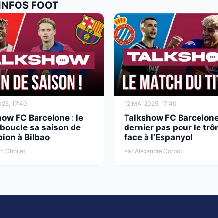
 INFOS FOOT
025, 17:40
12 MAI 2025, 17:40
ow FC Barcelone : le
Talkshow FC Barcelone
boucle sa saison de
dernier pas pour le trô
ion à Bilbao
face à l’Espanyol
n Chorlet
Par Alexandre Corboz