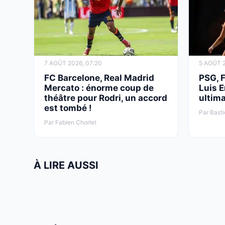
7 AOÛT 2026, 07:20
5 AOÛT 2
FC Barcelone, Real Madrid
PSG, 
Mercato : énorme coup de
Luis E
théâtre pour Rodri, un accord
ultima
est tombé !
Par Basti
Par Fabien Chorlet
À LIRE AUSSI