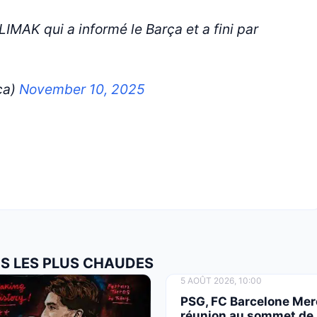
 LIMAK qui a informé le Barça et a fini par
ca)
November 10, 2025
OS LES PLUS CHAUDES
5 AOÛT 2026, 10:00
PSG, FC Barcelone Mer
réunion au sommet de 