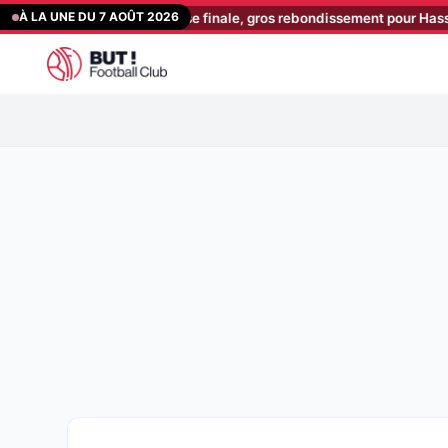
Aller
À LA UNE DU 7 AOÛT 2026
a donné sa réponse finale, gros rebondissement pour Hassan !
[08:
au
contenu