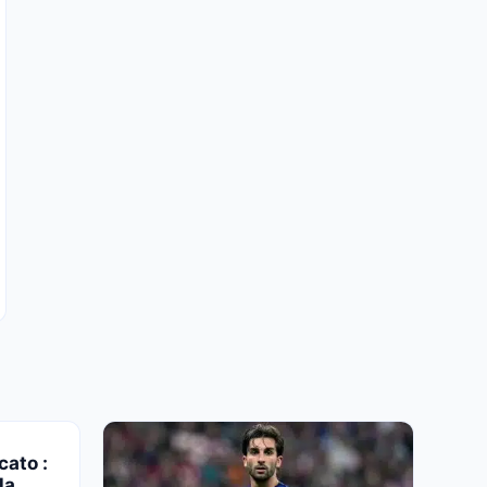
cato :
la