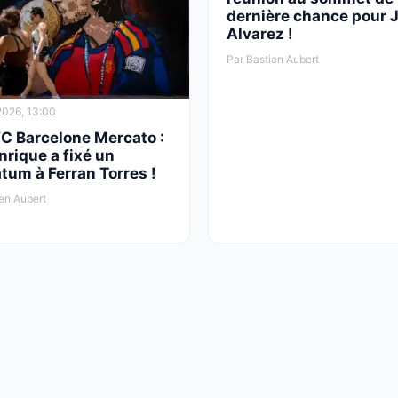
dernière chance pour J
Alvarez !
Par Bastien Aubert
026, 13:00
FC Barcelone Mercato :
nrique a fixé un
tum à Ferran Torres !
en Aubert