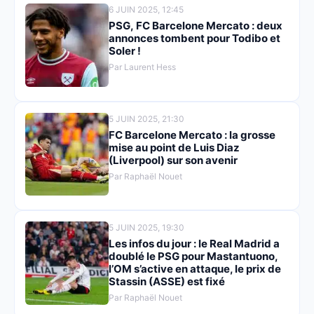
6 JUIN 2025, 12:45
PSG, FC Barcelone Mercato : deux
annonces tombent pour Todibo et
Soler !
Par Laurent Hess
5 JUIN 2025, 21:30
FC Barcelone Mercato : la grosse
mise au point de Luis Diaz
(Liverpool) sur son avenir
Par Raphaël Nouet
5 JUIN 2025, 19:30
Les infos du jour : le Real Madrid a
doublé le PSG pour Mastantuono,
l’OM s’active en attaque, le prix de
Stassin (ASSE) est fixé
Par Raphaël Nouet