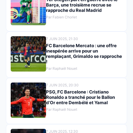
Barça, une troisième recrue se
rapproche du Real Madrid
Par Fabien Chorlet
7 JUIN 2025, 21:30
FC Barcelone Mercato : une offre
inespérée arrive pour un
remplaçant, Grimaldo se rapproche
!
Par Raphaël Nouet
7 JUIN 2025, 20:30
PSG, FC Barcelone : Cristiano
Ronaldo a tranché pour le Ballon
d’Or entre Dembélé et Yamal
Par Raphaël Nouet
7 JUIN 2025, 12:30