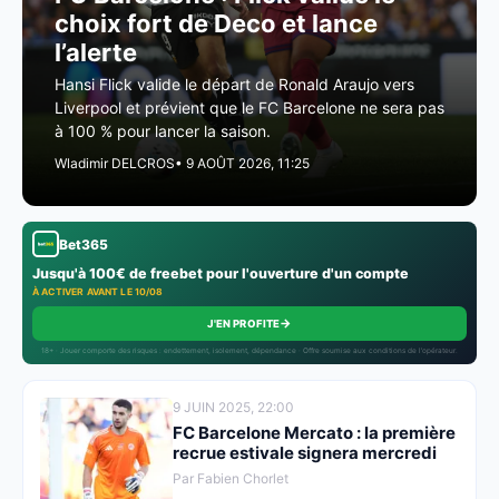
choix fort de Deco et lance
l’alerte
Hansi Flick valide le départ de Ronald Araujo vers
Liverpool et prévient que le FC Barcelone ne sera pas
à 100 % pour lancer la saison.
Wladimir DELCROS
• 9 AOÛT 2026, 11:25
Bet365
Jusqu'à 100€ de freebet pour l'ouverture d'un compte
À ACTIVER AVANT LE 10/08
→
J'EN PROFITE
18+ · Jouer comporte des risques : endettement, isolement, dépendance · Offre soumise aux conditions de l’opérateur.
9 JUIN 2025, 22:00
FC Barcelone Mercato : la première
recrue estivale signera mercredi
Par Fabien Chorlet