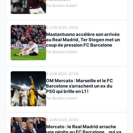
Par Bastien Aubert
9 JUIN 2025, 09:00
Mastantuono accélère son arrivée
au Real Madrid, Ter Stegen met un
coup de pression FC Barcelone
Par Bastien Aubert
9 JUIN 2025, 07:00
OM Mercato : Marseille et le FC
Barcelone s’arrachent un ex du
PSG qui brille en L1 !
Par Bastien Aubert
8 JUIN 2025, 22:00
Mercato : le Real Madrid arrache
une pépite au FC Barcelone… qui va