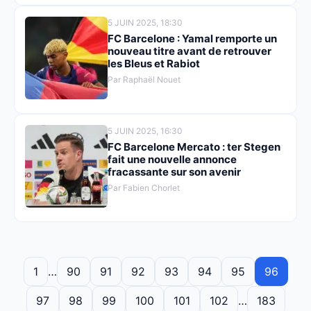
5 JUIN 2025, 18:30
FC Barcelone : Yamal remporte un
nouveau titre avant de retrouver
les Bleus et Rabiot
Par Raphaël Nouet
5 JUIN 2025, 16:30
FC Barcelone Mercato : ter Stegen
fait une nouvelle annonce
fracassante sur son avenir
Par Fabien Chorlet
1
…
90
91
92
93
94
95
96
97
98
99
100
101
102
…
183