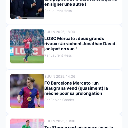
en signer une autre !
Par Laurent Hess
8 JUIN 2025, 18:00
LOSC Mercato : deux grands
rivaux s’arrachent Jonathan David,
jackpot en vue !
Par Laurent Hess
8 JUIN 2025, 14:36
FC Barcelone Mercato : un
Blaugrana vend (quasiment) la
mèche pour sa prolongation
Par Fabien Chorlet
8 JUIN 2025, 10:00
Ter Stegen part en guerre avec le