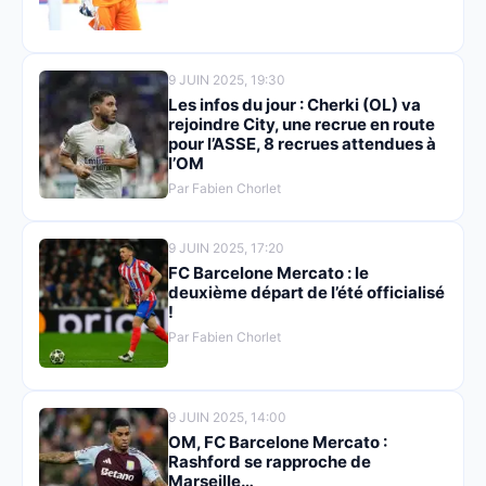
9 JUIN 2025, 19:30
Les infos du jour : Cherki (OL) va
rejoindre City, une recrue en route
pour l’ASSE, 8 recrues attendues à
l’OM
Par Fabien Chorlet
9 JUIN 2025, 17:20
FC Barcelone Mercato : le
deuxième départ de l’été officialisé
!
Par Fabien Chorlet
9 JUIN 2025, 14:00
OM, FC Barcelone Mercato :
Rashford se rapproche de
Marseille…