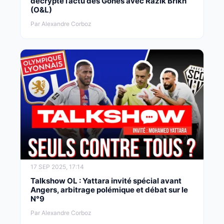
décrypte l’actu des Gones avec Razik Brikh
(O&L)
Par Alexandre Corboz
17 SEP 2025, 17:14
Talkshow OL : Yattara invité spécial avant
Angers, arbitrage polémique et débat sur le
N°9
Par Alexandre Corboz