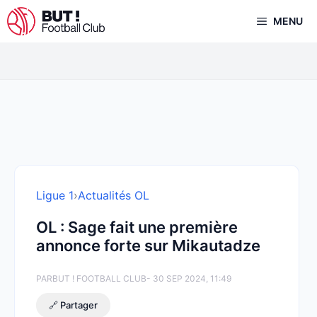
Aller
MENU
au
contenu
Ligue 1
›
Actualités OL
OL : Sage fait une première
annonce forte sur Mikautadze
PAR
BUT ! FOOTBALL CLUB
- 30 SEP 2024, 11:49
🔗 Partager