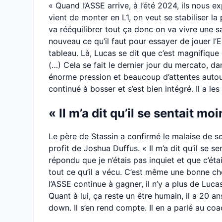
« Quand l’ASSE arrive, à l’été 2024, ils nous ex
vient de monter en L1, on veut se stabiliser la
va rééquilibrer tout ça donc on va vivre une sa
nouveau ce qu’il faut pour essayer de jouer l’E
tableau. Là, Lucas se dit que c’est magnifique
(…) Cela se fait le dernier jour du mercato, dan
énorme pression et beaucoup d’attentes autour 
continué à bosser et s’est bien intégré. Il a le
« Il m’a dit qu’il se sentait mo
Le père de Stassin a confirmé le malaise de son 
profit de Joshua Duffus. « Il m’a dit qu’il se se
répondu que je n’étais pas inquiet et que c’étai
tout ce qu’il a vécu. C’est même une bonne cho
l’ASSE continue à gagner, il n’y a plus de Lu
Quant à lui, ça reste un être humain, il a 20 ans
down. Il s’en rend compte. Il en a parlé au coac