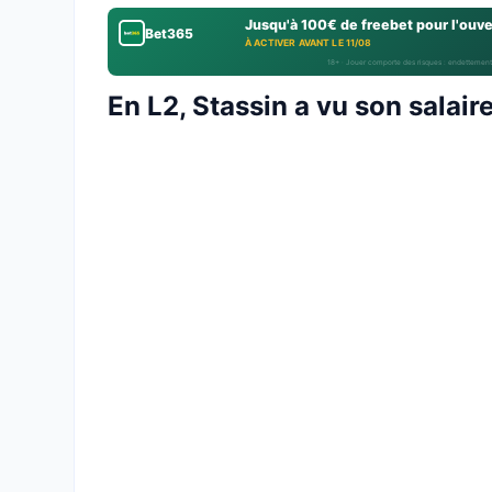
Jusqu'à 100€ de freebet pour l'ouv
Bet365
À ACTIVER AVANT LE 11/08
18+ · Jouer comporte des risques : endettement
En L2, Stassin a vu son salair