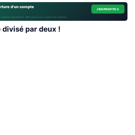
erture d'un compte
→
J'EN PROFITE
, isolement, dépendance · Offre soumise aux conditions de l’opérateur.
e divisé par deux !