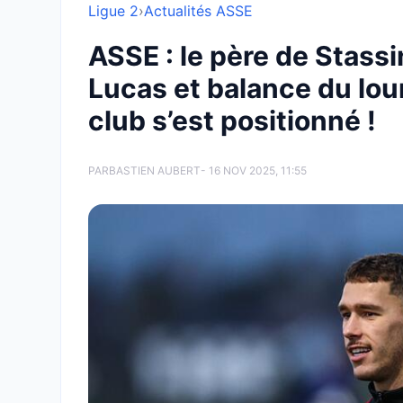
Ligue 2
›
Actualités ASSE
ASSE : le père de Stass
Lucas et balance du lou
club s’est positionné !
PAR
BASTIEN AUBERT
- 16 NOV 2025, 11:55