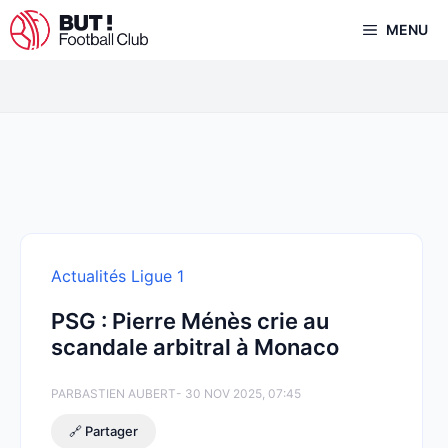
Aller
MENU
au
contenu
Actualités Ligue 1
PSG : Pierre Ménès crie au
scandale arbitral à Monaco
PAR
BASTIEN AUBERT
- 30 NOV 2025, 07:45
🔗 Partager