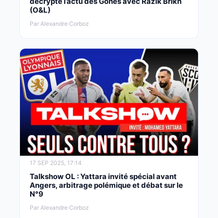
décrypte l’actu des Gones avec Razik Brikh
(O&L)
Par Alexandre Corboz
17 SEP 2025, 17:14
Talkshow OL : Yattara invité spécial avant
Angers, arbitrage polémique et débat sur le
N°9
Par Alexandre Corboz