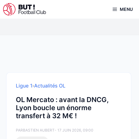
Aller
MENU
au
contenu
Ligue 1
›
Actualités OL
OL Mercato : avant la DNCG,
Lyon boucle un énorme
transfert à 32 M€ !
PAR
BASTIEN AUBERT
- 17 JUIN 2026, 09:00