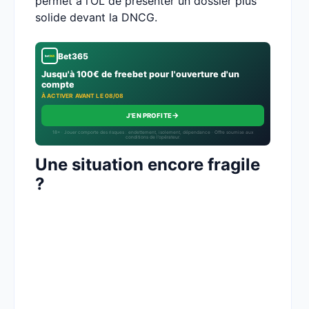
permet à l’OL de présenter un dossier plus
solide devant la DNCG.
Bet365
Jusqu'à 100€ de freebet pour l'ouverture d'un
compte
À ACTIVER AVANT LE 08/08
→
J'EN PROFITE
18+ · Jouer comporte des risques : endettement, isolement, dépendance · Offre soumise aux
conditions de l’opérateur.
Une situation encore fragile
?