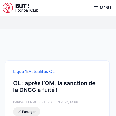
Aller
MENU
au
contenu
Ligue 1
›
Actualités OL
OL : après l’OM, la sanction de
la DNCG a fuité !
PAR
BASTIEN AUBERT
- 23 JUIN 2026, 13:00
🔗 Partager