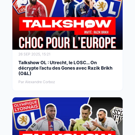
26 SEP 2025, 15:21
Talkshow OL : Utrecht, le LOSC… On
décrypte l’actu des Gones avec Razik Brikh
(O&L)
Par Alexandre Corboz