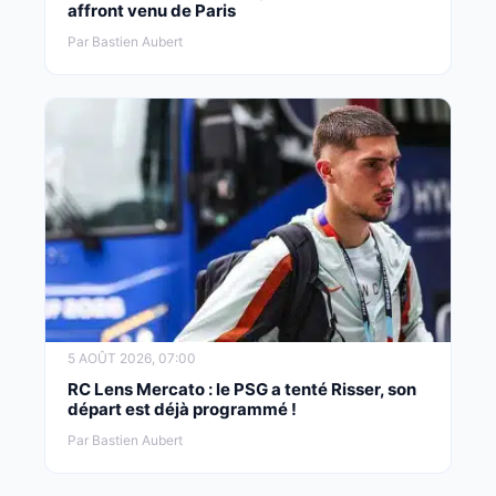
affront venu de Paris
Par Bastien Aubert
5 AOÛT 2026, 07:00
RC Lens Mercato : le PSG a tenté Risser, son
départ est déjà programmé !
Par Bastien Aubert