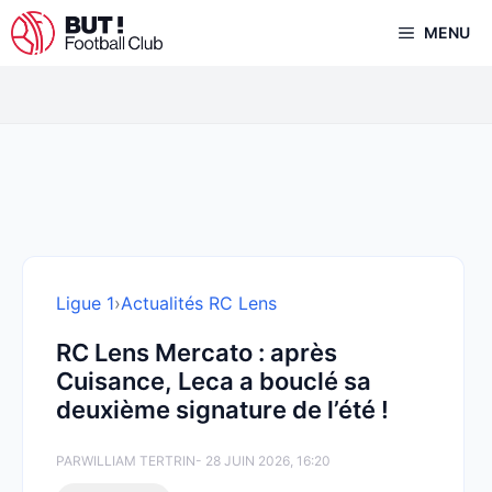
Aller
MENU
au
contenu
Ligue 1
›
Actualités RC Lens
RC Lens Mercato : après
Cuisance, Leca a bouclé sa
deuxième signature de l’été !
PAR
WILLIAM TERTRIN
- 28 JUIN 2026, 16:20