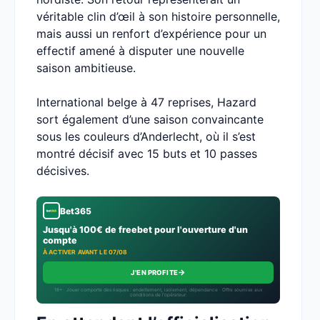
véritable clin d’œil à son histoire personnelle,
mais aussi un renfort d’expérience pour un
effectif amené à disputer une nouvelle
saison ambitieuse.
International belge à 47 reprises, Hazard
sort également d’une saison convaincante
sous les couleurs d’Anderlecht, où il s’est
montré décisif avec 15 buts et 10 passes
décisives.
Bet365
Jusqu'à 100€ de freebet pour l'ouverture d'un
compte
À ACTIVER AVANT LE 07/08
→
J'EN PROFITE
18+ · Jouer comporte des risques : endettement, isolement, dépendance · Offre soumise aux
conditions de l’opérateur.