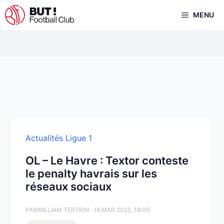
Aller
MENU
au
contenu
Actualités Ligue 1
OL – Le Havre : Textor conteste
le penalty havrais sur les
réseaux sociaux
PAR
WILLIAM TERTRIN
- 16 MAR 2025, 18:00