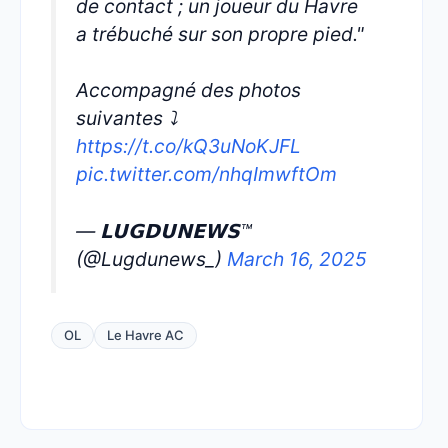
de contact ; un joueur du Havre
a trébuché sur son propre pied."
Accompagné des photos
suivantes ⤵️
https://t.co/kQ3uNoKJFL
pic.twitter.com/nhqImwftOm
— 𝗟𝗨𝗚𝗗𝗨𝗡𝗘𝗪𝗦™
(@Lugdunews_)
March 16, 2025
OL
Le Havre AC