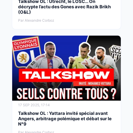
Talkshow OL : Utrecht, le LOSC… On
décrypte l’actu des Gones avec Razik Brikh
(O&L)
Par Alexandre Corboz
17 SEP 2025, 17:14
Talkshow OL : Yattara invité spécial avant
Angers, arbitrage polémique et débat sur le
N°9
Par Alexandre Corboz