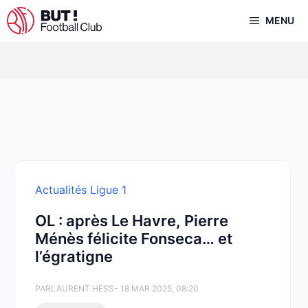
Aller
MENU
au
contenu
Actualités Ligue 1
OL : après Le Havre, Pierre
Ménès félicite Fonseca… et
l’égratigne
PAR
LAURENT HESS
- 18 MAR 2025, 08:20