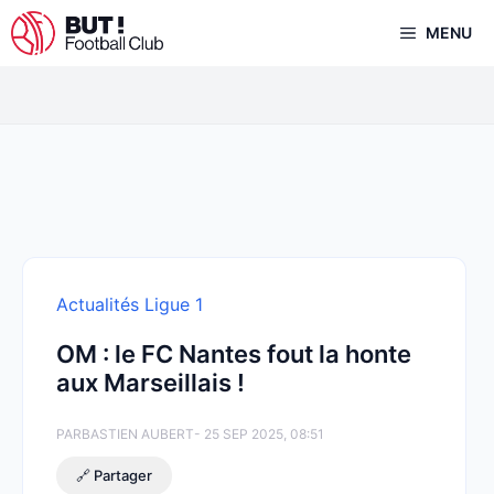
Aller
MENU
au
contenu
Actualités Ligue 1
OM : le FC Nantes fout la honte
aux Marseillais !
PAR
BASTIEN AUBERT
- 25 SEP 2025, 08:51
🔗 Partager