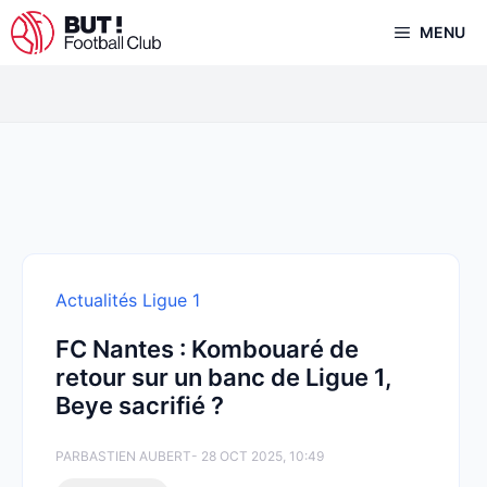
Aller
MENU
au
contenu
Actualités Ligue 1
FC Nantes : Kombouaré de
retour sur un banc de Ligue 1,
Beye sacrifié ?
PAR
BASTIEN AUBERT
- 28 OCT 2025, 10:49