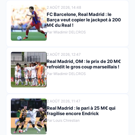
2 AOÛT 2026, 14:48
FC Barcelone, Real Madrid : le
Barça veut copier le jackpot à 200
M€ du Real !
Par Wladimir DELCROS
2 AOÛT 2026, 12:47
Real Madrid, OM : le prix de 20 M€
refroidit le gros coup marseillais !
Par Wladimir DELCROS
2 AOÛT 2026, 11:47
Real Madrid : le pari à 25 M€ qui
fragilise encore Endrick
Par Louis Chrestian