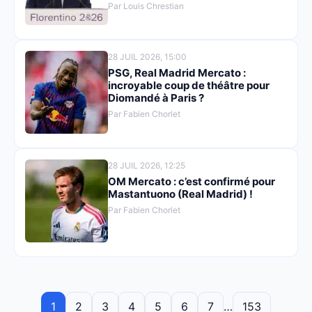
Par Louis Chrestian
28 JUIL 2026, 15:00
PSG, Real Madrid Mercato :
incroyable coup de théâtre pour
Diomandé à Paris ?
Par Fabien Chorlet
28 JUIL 2026, 12:25
OM Mercato : c’est confirmé pour
Mastantuono (Real Madrid) !
Par Fabien Chorlet
1
2
3
4
5
6
7
…
153