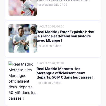
Par Wladimir DELCROS
4 AOÛT 2026, 00:00
Real Madrid : Ester Expósito brise
le silence et défend son histoire
avec Mbappé !
Par Bastien Aubert
3 AOÛT 2026, 22:26
Real Madrid Mercato : les
Merengue officialisent deux
départs, 50 M€ dans les caisses !
Par Fabien Chorlet