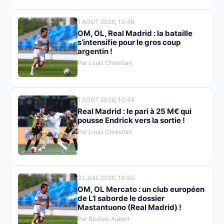
1 AOÛT 2026, 13:48
OM, OL, Real Madrid : la bataille
s’intensifie pour le gros coup
argentin !
Par Louis Chrestian
1 AOÛT 2026, 10:44
Real Madrid : le pari à 25 M€ qui
pousse Endrick vers la sortie !
Par Louis Chrestian
31 JUIL 2026, 14:20
OM, OL Mercato : un club européen
de L1 saborde le dossier
Mastantuono (Real Madrid) !
Par Bastien Aubert