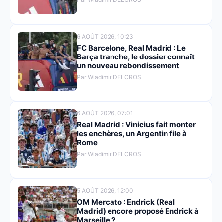
6 AOÛT 2026, 10:23
FC Barcelone, Real Madrid : Le
Barça tranche, le dossier connaît
un nouveau rebondissement
Par Wladimir DELCROS
6 AOÛT 2026, 07:01
Real Madrid : Vinicius fait monter
les enchères, un Argentin file à
Rome
Par Wladimir DELCROS
5 AOÛT 2026, 12:00
OM Mercato : Endrick (Real
Madrid) encore proposé Endrick à
Marseille ?