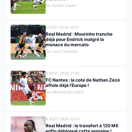
Par Bastien Aubert
5 AOÛT 2026, 05:21
Real Madrid : Mourinho tranche
déjà pour Endrick malgré la
menace du mercato
Par Louis Chrestian
4 AOÛT 2026, 21:02
FC Nantes : la cote de Nathan Zézé
affole déjà l’Europe !
Par Wladimir DELCROS
4 AOÛT 2026, 20:01
Real Madrid : le transfert à 120 M€
enfin débloqué cette semaine !