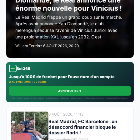
Diomandé, le Real annonce une
énorme nouvelle pour Vinicius !
Le Real Madrid frappe un grand coup sur le marché.
Après avoir annoncé Yan Diomandé, le club
merengue sécurise l’avenir de Vinicius Junior avec
une prolongation XXL jusqu’en 2032. C’est
William Tertrin
• 6 AOÛT 2026, 20:20
Bet365
Jusqu'à 100€ de freebet pour l'ouverture d'un compte
À ACTIVER AVANT LE 07/08
→
J'EN PROFITE
18+ · Jouer comporte des risques : endettement, isolement, dépendance · Offre soumise aux conditions de l’opérateur.
6 AOÛT 2026, 11:43
Real Madrid, FC Barcelone : un
désaccord financier bloque le
dossier Rodri !
Par Wladimir DELCROS