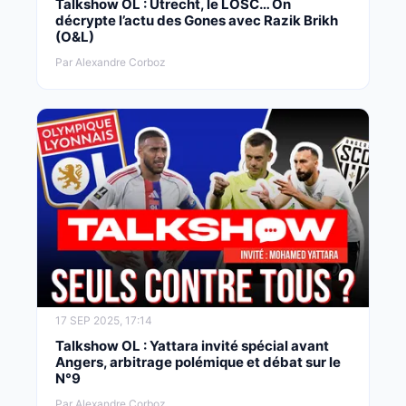
Talkshow OL : Utrecht, le LOSC… On
décrypte l’actu des Gones avec Razik Brikh
(O&L)
Par Alexandre Corboz
17 SEP 2025, 17:14
Talkshow OL : Yattara invité spécial avant
Angers, arbitrage polémique et débat sur le
N°9
Par Alexandre Corboz