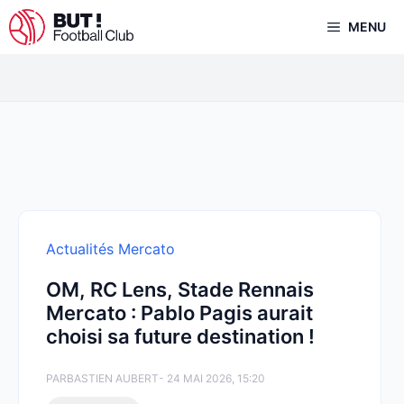
Aller
MENU
au
contenu
Actualités Mercato
OM, RC Lens, Stade Rennais
Mercato : Pablo Pagis aurait
choisi sa future destination !
PAR
BASTIEN AUBERT
- 24 MAI 2026, 15:20