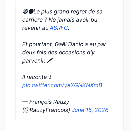
🔴⚫️Le plus grand regret de sa
carrière ? Ne jamais avoir pu
revenir au
#SRFC
.
Et pourtant, Gaël Danic a eu par
deux fois des occasions d'y
parvenir. 🖊️
Il raconte ⤵️
pic.twitter.com/yeXGNKNXmB
— François Rauzy
(@RauzyFrancois)
June 15, 2026