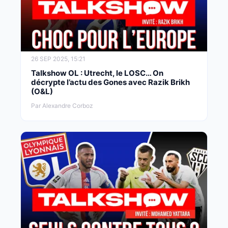
26 SEP 2025, 15:21
Talkshow OL : Utrecht, le LOSC… On
décrypte l’actu des Gones avec Razik Brikh
(O&L)
Par Alexandre Corboz