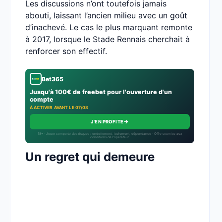
Les discussions n’ont toutefois jamais
abouti, laissant l’ancien milieu avec un goût
d’inachevé. Le cas le plus marquant remonte
à 2017, lorsque le Stade Rennais cherchait à
renforcer son effectif.
Bet365
Jusqu'à 100€ de freebet pour l'ouverture d'un
compte
À ACTIVER AVANT LE 07/08
→
J'EN PROFITE
18+ · Jouer comporte des risques : endettement, isolement, dépendance · Offre soumise aux
conditions de l’opérateur.
Un regret qui demeure