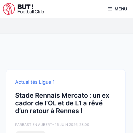
Aller
MENU
au
contenu
Actualités Ligue 1
Stade Rennais Mercato : un ex
cador de l’OL et de L1 a rêvé
d’un retour à Rennes !
PAR
BASTIEN AUBERT
- 15 JUIN 2026, 23:00