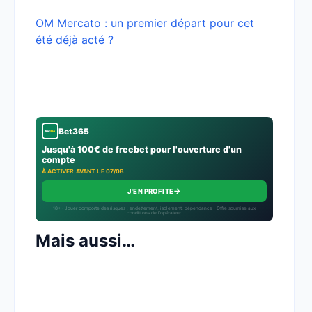
OM Mercato : un premier départ pour cet
été déjà acté ?
Bet365
Jusqu'à 100€ de freebet pour l'ouverture d'un
compte
À ACTIVER AVANT LE 07/08
→
J'EN PROFITE
18+ · Jouer comporte des risques : endettement, isolement, dépendance · Offre soumise aux
conditions de l’opérateur.
Mais aussi…