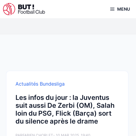
Aller
MENU
au
contenu
Actualités Bundesliga
Les infos du jour : la Juventus
suit aussi De Zerbi (OM), Salah
loin du PSG, Flick (Barça) sort
du silence après le drame
PAR
FABIEN CHORLET
- 10 MAR 2025, 19:40