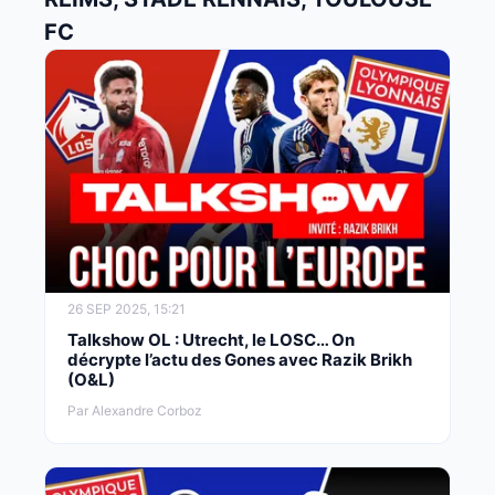
FC
26 SEP 2025, 15:21
Talkshow OL : Utrecht, le LOSC… On
décrypte l’actu des Gones avec Razik Brikh
(O&L)
Par Alexandre Corboz