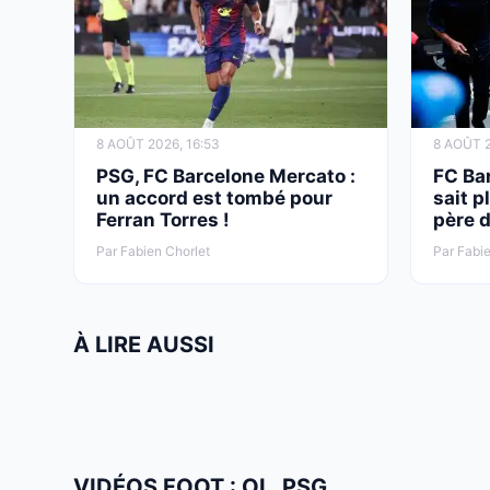
8 AOÛT 2026, 16:53
8 AOÛT 2
PSG, FC Barcelone Mercato :
FC Bar
un accord est tombé pour
sait p
Ferran Torres !
père d
Par Fabien Chorlet
Par Fabie
À LIRE AUSSI
VIDÉOS FOOT : OL, PSG