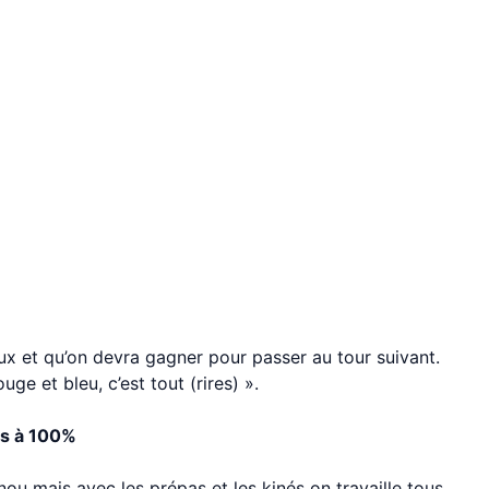
ux et qu’on devra gagner pour passer au tour suivant.
uge et bleu, c’est tout (rires) ».
pas à 100%
enou mais avec les prépas et les kinés on travaille tous