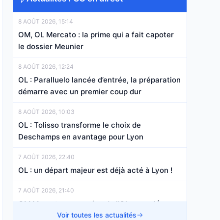
8 AOÛT 2026, 15:14
OM, OL Mercato : la prime qui a fait capoter
le dossier Meunier
8 AOÛT 2026, 12:24
OL : Paralluelo lancée d’entrée, la préparation
démarre avec un premier coup dur
8 AOÛT 2026, 10:03
OL : Tolisso transforme le choix de
Deschamps en avantage pour Lyon
7 AOÛT 2026, 22:40
OL : un départ majeur est déjà acté à Lyon !
7 AOÛT 2026, 21:40
OM Mercato : un ancien de l’OL a recalé
Marseille !
Voir toutes les actualités