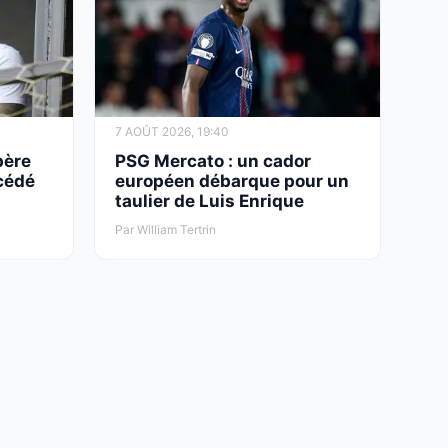
7 AOÛT 2026, 19:40
père
PSG Mercato : un cador
cédé
européen débarque pour un
taulier de Luis Enrique
Par William Tertrin