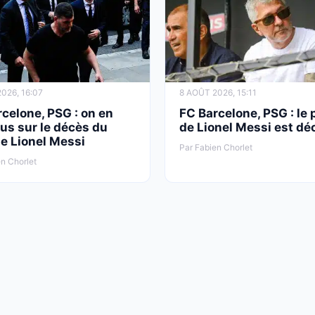
026, 16:07
8 AOÛT 2026, 15:11
celone, PSG : on en
FC Barcelone, PSG : le 
lus sur le décès du
de Lionel Messi est dé
e Lionel Messi
Par Fabien Chorlet
n Chorlet