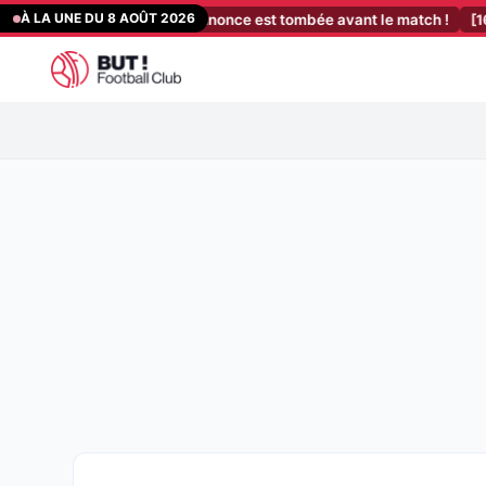
Aller
À LA UNE DU 8 AOÛT 2026
SE : une grande annonce est tombée avant le match !
[16:53]
PSG, 
au
contenu