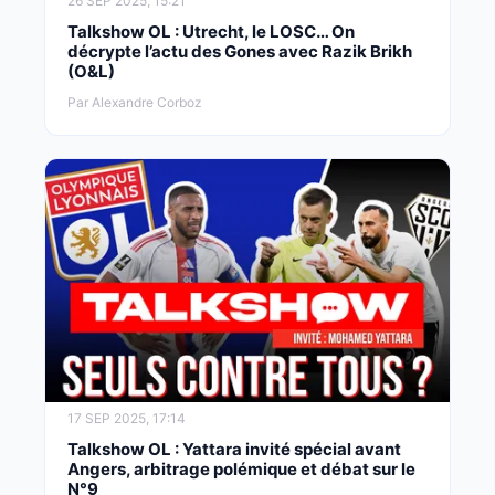
26 SEP 2025, 15:21
Talkshow OL : Utrecht, le LOSC… On
décrypte l’actu des Gones avec Razik Brikh
(O&L)
Par Alexandre Corboz
17 SEP 2025, 17:14
Talkshow OL : Yattara invité spécial avant
Angers, arbitrage polémique et débat sur le
N°9