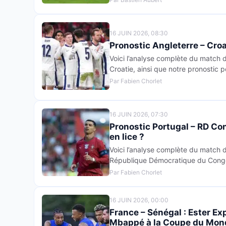
16 JUIN 2026, 08:30
Pronostic Angleterre – Croat
Voici l’analyse complète du match 
Croatie, ainsi que notre pronostic p
Par Fabien Chorlet
16 JUIN 2026, 07:30
Pronostic Portugal – RD Con
en lice ?
Voici l’analyse complète du match 
République Démocratique du Congo, 
Par Fabien Chorlet
16 JUIN 2026, 00:00
France – Sénégal : Ester Ex
Mbappé à la Coupe du Mo