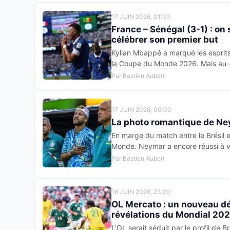
17 JUIN 2026, 01:30
France – Sénégal (3-1) : on
célébrer son premier but
Kylian Mbappé a marqué les esprits 
la Coupe du Monde 2026. Mais au-d
Par Bastien Aubert
17 JUIN 2026, 00:00
La photo romantique de N
En marge du match entre le Brésil et
Monde. Neymar a encore réussi à v
Par Bastien Aubert
16 JUIN 2026, 23:20
OL Mercato : un nouveau dép
révélations du Mondial 202
L’OL serait séduit par le profil de