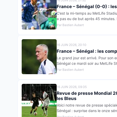
16 JUIN 2026, 21:52
France – Sénégal (0-0) : l
C’est la mi-temps au MetLife Stadium
a pas eu de but après 45 minutes. S
Par Bastien Aubert
16 JUIN 2026, 20:10
France – Sénégal : les co
Le grand jour est arrivé. Pour son 
Sénégal ce mardi soir au MetLife S
Par Bastien Aubert
16 JUIN 2026, 09:35
Revue de presse Mondial 20
les Bleus
Voici notre revue de presse spécia
Sénégal : surprise dans le onze sén
Par Bastien Aubert