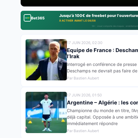
Jusqu'à 100€ de freebet pour l'ouvertur
Bet365
À ACTIVER AVANT LE 08/08
18+ · Jouer comporte des risques : endettement
17 JUIN 2026, 02:30
Equipe de France : Descham
l’Irak
Interrogé en conférence de presse a
Deschamps ne devrait pas faire de t
Par Bastien Aubert
17 JUIN 2026, 01:50
Argentine – Algérie : les co
Championne du monde en titre, l’
déjà capital. Opposée à une ambitie
immédiatement répondre
Par Bastien Aubert