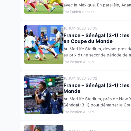
avec le Mexique. En parallèle, Ad
Par Fabien Chorlet
16 JUIN 2026, 23:05
France – Sénégal (3-1) : le
en Coupe du Monde
Au MetLife Stadium, devant près de
au prix d’une seconde période de t
Par Bastien Aubert
16 JUIN 2026, 23:02
France – Sénégal (3-1) : le
Monde
Au MetLife Stadium, près de New Yor
Sénégal (3-1) pour démarrer la C
Par Bastien Aubert