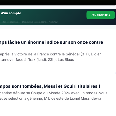
e d'un compte
→
J'EN PROFITE
, isolement, dépendance · Offre soumise aux conditions de l’opérateur.
ps lâche un énorme indice sur son onze contre
près la victoire de la France contre le Sénégal (3-1), Didier
urnover face à l’Irak (lundi, 23h). Les Bleus
mpos sont tombées, Messi et Gouiri titulaires !
Argentine débute sa Coupe du Monde 2026 avec un rendez-vous
use sélection algérienne, l’Albiceleste de Lionel Messi devra