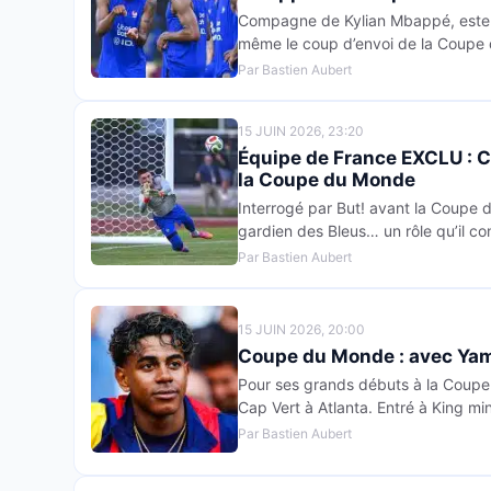
Compagne de Kylian Mbappé, ester 
même le coup d’envoi de la Coupe
Par Bastien Aubert
15 JUIN 2026, 23:20
Équipe de France EXCLU : Co
la Coupe du Monde
Interrogé par But! avant la Coupe d
gardien des Bleus… un rôle qu’il conn
Par Bastien Aubert
15 JUIN 2026, 20:00
Coupe du Monde : avec Yama
Pour ses grands débuts à la Coupe 
Cap Vert à Atlanta. Entré à King min
Par Bastien Aubert