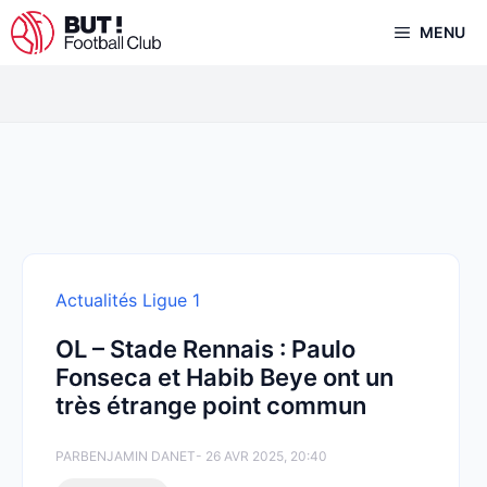
Aller
MENU
au
contenu
Actualités Ligue 1
OL – Stade Rennais : Paulo
Fonseca et Habib Beye ont un
très étrange point commun
PAR
BENJAMIN DANET
- 26 AVR 2025, 20:40