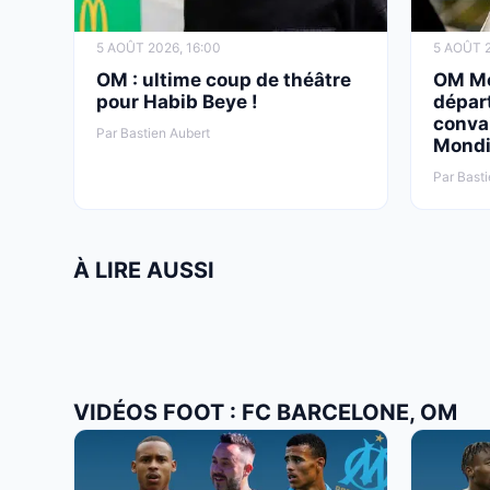
5 AOÛT 2026, 16:00
5 AOÛT 2
OM : ultime coup de théâtre
OM Mer
pour Habib Beye !
départ
conva
Par Bastien Aubert
Mondi
Par Basti
À LIRE AUSSI
VIDÉOS FOOT : FC BARCELONE, OM