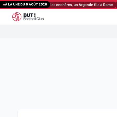
Aller
À LA UNE DU 6 AOÛT 2026
inicius fait monter les enchères, un Argentin file à Rome
[06:41]
OL
au
contenu