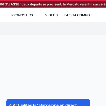
 : deux départs se précisent, le Mercato va enfin s’accélérer
[06:0
PRONOSTICS
VIDÉOS
FAIS TA COMPO !
Actualités FC Barcelone en direct