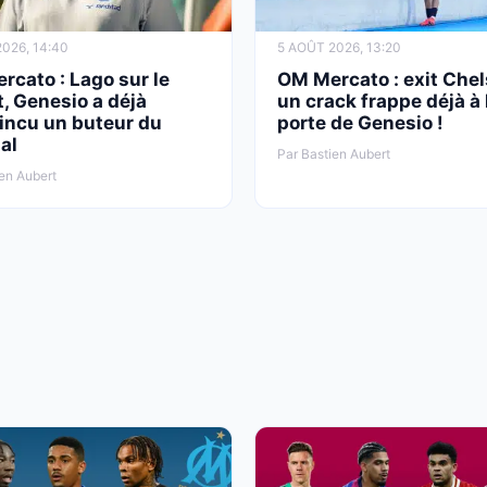
026, 14:40
5 AOÛT 2026, 13:20
cato : Lago sur le
OM Mercato : exit Chel
, Genesio a déjà
un crack frappe déjà à 
incu un buteur du
porte de Genesio !
al
Par Bastien Aubert
en Aubert