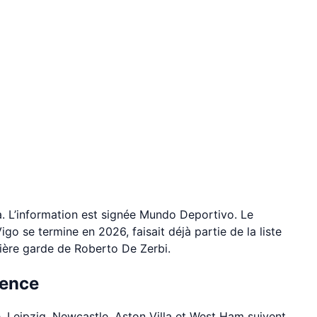
. L’information est signée Mundo Deportivo. Le
go se termine en 2026, faisait déjà partie de la liste
rrière garde de Roberto De Zerbi.
rence
e. Leipzig, Newcastle, Aston Villa et West Ham suivent