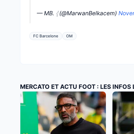
— MB. 𓂆 (@MarwanBelkacem)
Nove
FC Barcelone
OM
MERCATO ET ACTU FOOT : LES INFOS