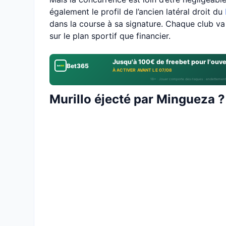
également le profil de l’ancien latéral droit du
dans la course à sa signature. Chaque club va 
sur le plan sportif que financier.
Jusqu'à 100€ de freebet pour l'ouv
Bet365
À ACTIVER AVANT LE 07/08
18+ · Jouer comporte des risques : endettement
Murillo éjecté par Mingueza ?