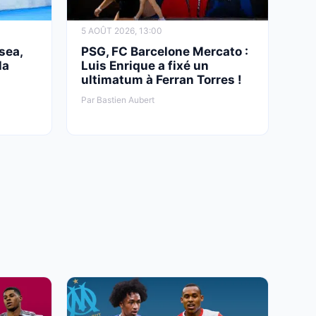
5 AOÛT 2026, 13:00
sea,
PSG, FC Barcelone Mercato :
la
Luis Enrique a fixé un
ultimatum à Ferran Torres !
Par Bastien Aubert