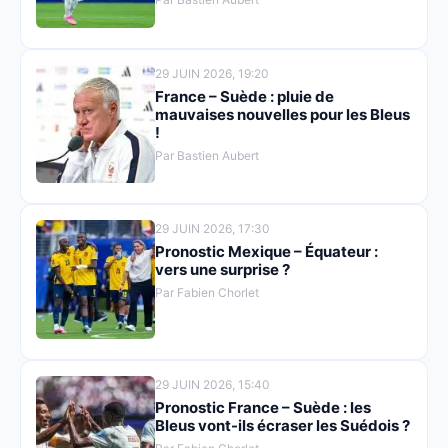
29 JUIN 2026, 19:20
France – Suède : pluie de
mauvaises nouvelles pour les Bleus
!
Par Bastien Aubert
29 JUIN 2026, 17:30
Pronostic Mexique – Équateur :
vers une surprise ?
Par Fabien Chorlet
29 JUIN 2026, 15:40
Pronostic France – Suède : les
Bleus vont-ils écraser les Suédois ?