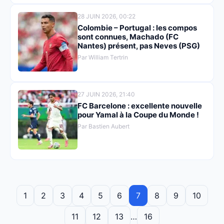
28 JUIN 2026, 00:22
Colombie – Portugal : les compos
sont connues, Machado (FC
Nantes) présent, pas Neves (PSG)
Par William Tertrin
27 JUIN 2026, 21:40
FC Barcelone : excellente nouvelle
pour Yamal à la Coupe du Monde !
Par Bastien Aubert
1
2
3
4
5
6
7
8
9
10
11
12
13
…
16