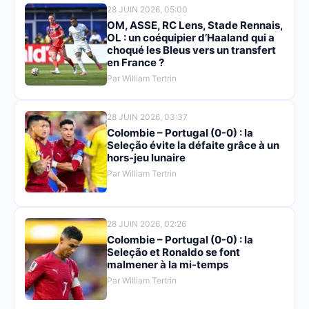
28 JUIN 2026, 05:00
OM, ASSE, RC Lens, Stade Rennais,
OL : un coéquipier d’Haaland qui a
choqué les Bleus vers un transfert
en France ?
Par William Tertrin
28 JUIN 2026, 03:37
Colombie – Portugal (0-0) : la
Seleção évite la défaite grâce à un
hors-jeu lunaire
Par William Tertrin
28 JUIN 2026, 02:26
Colombie – Portugal (0-0) : la
Seleção et Ronaldo se font
malmener à la mi-temps
Par William Tertrin