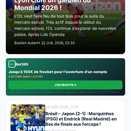
Lyon cible un gardien du
Mondial 2026 !
L’OL veut faire feu de tout bois pour la suite du
mercato estival. Très actif depuis le début du
mercato estival, l’OL continue d’explorer de nouvelles
pistes. Après Loïs Openda
Bastien Aubert
• 22 JUIL 2026, 23:30
Bet365
Jusqu'à 100€ de freebet pour l'ouverture d'un compte
À ACTIVER AVANT LE 07/08
→
J'EN PROFITE
18+ · Jouer comporte des risques : endettement, isolement, dépendance · Offre soumise aux conditions de l’opérateur.
29 JUIN 2026, 21:02
Brésil – Japon (2-1) : Marquinhos
(PSG) et Endrick (Real Madrid) en
8es de finale aux forceps !
Par Bastien Aubert