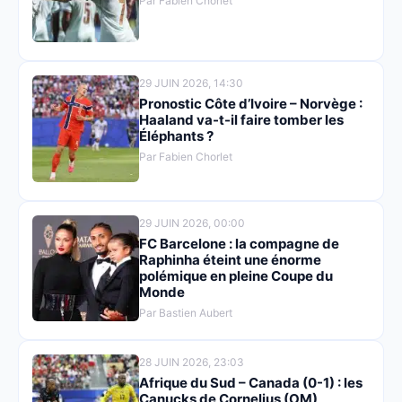
Par Fabien Chorlet
29 JUIN 2026, 14:30
Pronostic Côte d’Ivoire – Norvège :
Haaland va-t-il faire tomber les
Éléphants ?
Par Fabien Chorlet
29 JUIN 2026, 00:00
FC Barcelone : la compagne de
Raphinha éteint une énorme
polémique en pleine Coupe du
Monde
Par Bastien Aubert
28 JUIN 2026, 23:03
Afrique du Sud – Canada (0-1) : les
Canucks de Cornelius (OM)