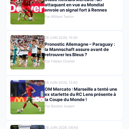
attaquant en vue au Mondial
envoie un signal fort à Rennes
Par William Tertrin
28 JUIN 2026, 15:30
Pronostic Allemagne – Paraguay :
la Mannschaft assure avant de
retrouver les Bleus ?
Par Fabien Chorlet
28 JUIN 2026, 12:40
OM Mercato : Marseille a tenté une
ex starlette du RC Lens présente à
la Coupe du Monde !
Par Bastien Aubert
28 JUIN 2026, 08:40