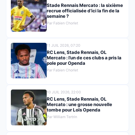
Stade Rennais Mercato : la sixième
recrue officialisée d’ici la fin de la
semaine ?
Par Fabien Chorlet
11 JUIL 2026, 07:20
RC Lens, Stade Rennais, OL
Mercato : l’un de ces clubs a pris la
pole pour Openda
Par Fabien Chorlet
10 JUIL 2026, 22:00
RC Lens, Stade Rennais, OL
Mercato : une grosse nouvelle
tombe pour Loïs Openda
Par William Tertrin