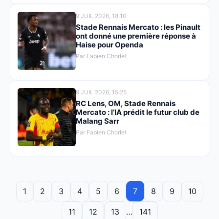
9 JUIL 2026, 18:10
Stade Rennais Mercato : les Pinault
ont donné une première réponse à
Haise pour Openda
Par Fabien Chorlet
9 JUIL 2026, 15:25
RC Lens, OM, Stade Rennais
Mercato : l’IA prédit le futur club de
Malang Sarr
Par Fabien Chorlet
1
2
3
4
5
6
7
8
9
10
11
12
13
…
141