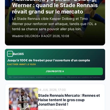
Werner : quand le Stade Rennais
rêvait grand sur le mercato
Le Stade Rennais cible Kasper Dolberg et Timo
Werner pour renforcer son attaque, tandis que l’OL a
tenté sa chance sans pouvoir aller plus loin.
Wladimir DELCROS
• 9 AOÛT 2026, 10:08
Bet365
Jusqu'à 100€ de freebet pour l'ouverture d'un compte
À ACTIVER AVANT LE 10/08
→
J'EN PROFITE
18+ · Jouer comporte des risques : endettement, isolement, dépendance · Offre soumise aux conditions de l’opérateur.
14 JUIL 2026, 17:00
Stade Rennais Mercato : Rennes et
Haise tentent le gros coup
Jonathan David !
Par Fabien Chorlet