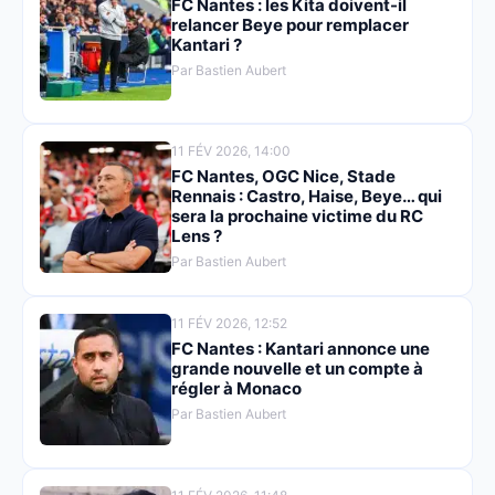
FC Nantes : les Kita doivent-il
relancer Beye pour remplacer
Kantari ?
Par Bastien Aubert
11 FÉV 2026, 14:00
FC Nantes, OGC Nice, Stade
Rennais : Castro, Haise, Beye… qui
sera la prochaine victime du RC
Lens ?
Par Bastien Aubert
11 FÉV 2026, 12:52
FC Nantes : Kantari annonce une
grande nouvelle et un compte à
régler à Monaco
Par Bastien Aubert