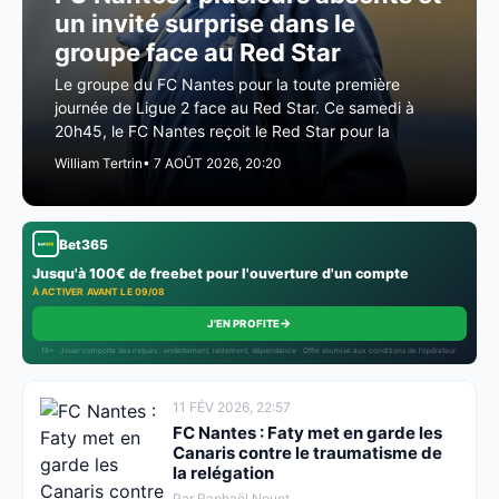
un invité surprise dans le
groupe face au Red Star
Le groupe du FC Nantes pour la toute première
journée de Ligue 2 face au Red Star. Ce samedi à
20h45, le FC Nantes reçoit le Red Star pour la
William Tertrin
• 7 AOÛT 2026, 20:20
Bet365
Jusqu'à 100€ de freebet pour l'ouverture d'un compte
À ACTIVER AVANT LE 09/08
→
J'EN PROFITE
18+ · Jouer comporte des risques : endettement, isolement, dépendance · Offre soumise aux conditions de l’opérateur.
11 FÉV 2026, 22:57
FC Nantes : Faty met en garde les
Canaris contre le traumatisme de
la relégation
Par Raphaël Nouet