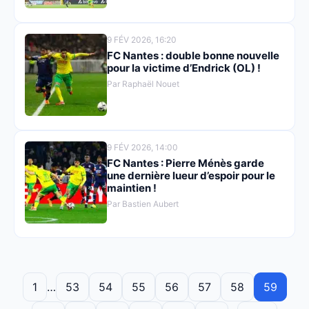
9 FÉV 2026, 16:20
FC Nantes : double bonne nouvelle
pour la victime d’Endrick (OL) !
Par Raphaël Nouet
9 FÉV 2026, 14:00
FC Nantes : Pierre Ménès garde
une dernière lueur d’espoir pour le
maintien !
Par Bastien Aubert
1
…
53
54
55
56
57
58
59