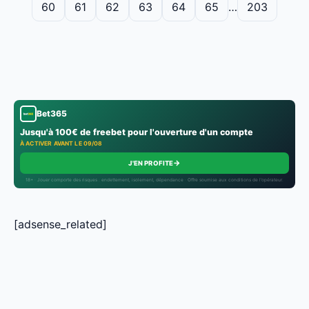
60
61
62
63
64
65
…
203
Bet365
Jusqu'à 100€ de freebet pour l'ouverture d'un compte
À ACTIVER AVANT LE 09/08
→
J'EN PROFITE
18+ · Jouer comporte des risques : endettement, isolement, dépendance · Offre soumise aux conditions de l’opérateur.
[adsense_related]