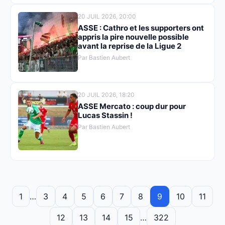
20 JUIL 2026, 20:00
ASSE : Cathro et les supporters ont
appris la pire nouvelle possible
avant la reprise de la Ligue 2
Par Bastien Aubert
20 JUIL 2026, 18:20
ASSE Mercato : coup dur pour
Lucas Stassin !
Par Bastien Aubert
1
…
3
4
5
6
7
8
9
10
11
12
13
14
15
…
322