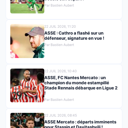
Par Bastien Aubert
22 JUIL 2026, 11:20
ASSE : Cathro a flashé sur un
défenseur, signature en vue !
Par Bastien Aubert
22 JUIL 2026, 10:40
ASSE, FC Nantes Mercato : un
champion du monde estampillé
Stade Rennais débarque en Ligue 2
!
Par Bastien Aubert
22 JUIL 2026, 08:45
ASSE Mercato : départs imminents
pour Stassin et Davitashvili !