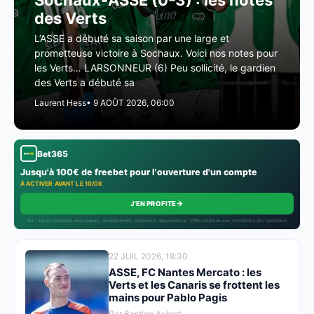
Sochaux-ASSE (0-3) : les notes
des Verts
L’ASSE a débuté sa saison par une large et
prometteuse victoire à Sochaux. Voici nos notes pour
les Verts… LARSONNEUR (6) Peu sollicité, le gardien
des Verts a débuté sa
Laurent Hess
• 9 AOÛT 2026, 06:00
Bet365
Jusqu'à 100€ de freebet pour l'ouverture d'un compte
À ACTIVER AVANT LE 10/08
→
J'EN PROFITE
18+ · Jouer comporte des risques : endettement, isolement, dépendance · Offre soumise aux conditions de l’opérateur.
22 JUIL 2026, 18:30
ASSE, FC Nantes Mercato : les
Verts et les Canaris se frottent les
mains pour Pablo Pagis
Par Bastien Aubert