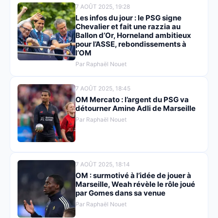
7 AOÛT 2025, 19:28
Les infos du jour : le PSG signe
Chevalier et fait une razzia au
Ballon d’Or, Horneland ambitieux
pour l’ASSE, rebondissements à
l’OM
Par Raphaël Nouet
7 AOÛT 2025, 18:45
OM Mercato : l’argent du PSG va
détourner Amine Adli de Marseille
Par Raphaël Nouet
7 AOÛT 2025, 18:14
OM : surmotivé à l’idée de jouer à
Marseille, Weah révèle le rôle joué
par Gomes dans sa venue
Par Raphaël Nouet