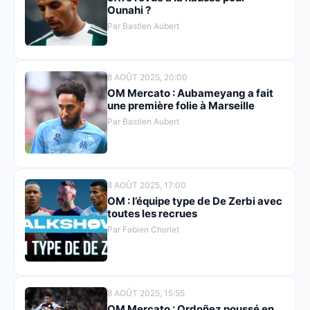
Ounahi ?
Par Bastien Aubert
8 AOÛT 2025, 20:00
OM Mercato : Aubameyang a fait
une première folie à Marseille
Par Bastien Aubert
8 AOÛT 2025, 17:00
OM : l’équipe type de De Zerbi avec
toutes les recrues
Par Fabien Chorlet
8 AOÛT 2025, 15:55
OM Mercato : Ordoñez poussé en