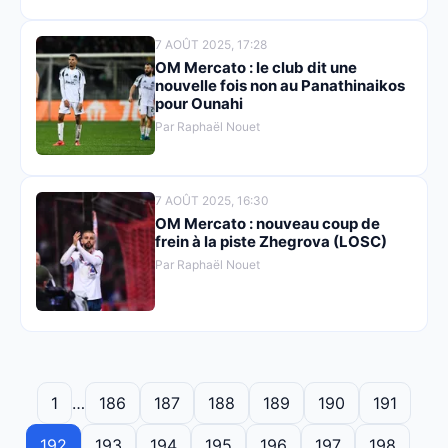
7 AOÛT 2025, 17:28
OM Mercato : le club dit une
nouvelle fois non au Panathinaikos
pour Ounahi
Par Raphaël Nouet
7 AOÛT 2025, 16:30
OM Mercato : nouveau coup de
frein à la piste Zhegrova (LOSC)
Par Raphaël Nouet
1
…
186
187
188
189
190
191
192
193
194
195
196
197
198
…