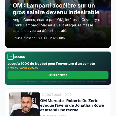
OM : Lampard accélère sur un
gros salaire devenu indésirable
Angel Gomes, écarté par l’OM, intéresse Coventry de
Frank Lampard. Marseille veut alléger sa masse
salariale avec ce départ cet été.
Louis Chrestian
• 8 AOÛT 2026, 08:23
Bet365
Jusqu'à 100€ de freebet pour l'ouverture d'un compte
À ACTIVER AVANT LE 09/08
→
J'EN PROFITE
18+ · Jouer comporte des risques : endettement, isolement, dépendance · Offre soumise aux conditions de l’opérateur.
10 AOÛT 2025, 10:00
OM Mercato : Roberto De Zerbi
évoque l’avenir de Jonathan Rowe
et attend une recrue
Par William Tertrin