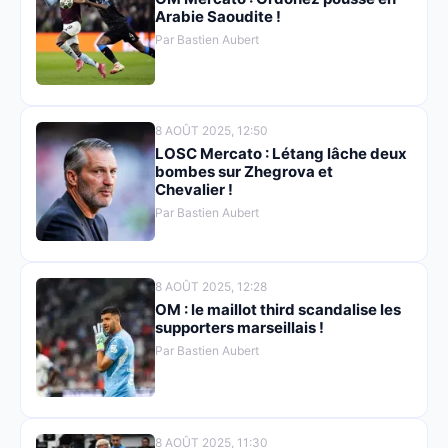
Arabie Saoudite !
Par Bastien Aubert
8 AOÛT 2025, 12:50
LOSC Mercato : Létang lâche deux
bombes sur Zhegrova et
Chevalier !
Par Bastien Aubert
8 AOÛT 2025, 12:28
OM : le maillot third scandalise les
supporters marseillais !
Par Bastien Aubert
8 AOÛT 2025, 11:30