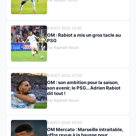
Par William Tertrin
9 AOÛT 2025, 12:30
OM : Rabiot a mis un gros tacle au
PSG
Par Raphaël Nouet
9 AOÛT 2025, 07:00
OM : son ambition pour la saison,
son avenir, le PSG… Adrien Rabiot
dit tout !
Par Raphaël Nouet
9 AOÛT 2025, 05:00
OM Mercato : Marseille intraitable,
offre revue à la hausse pour