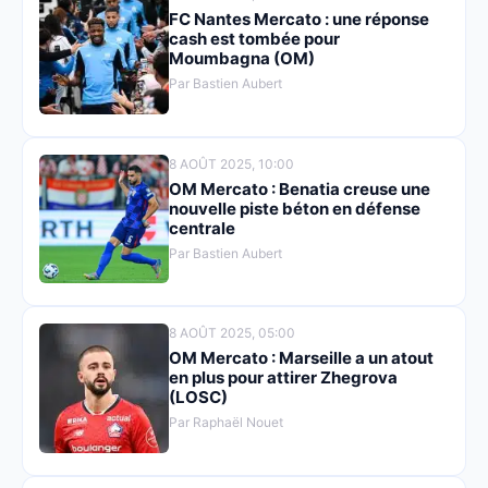
FC Nantes Mercato : une réponse
cash est tombée pour
Moumbagna (OM)
Par Bastien Aubert
8 AOÛT 2025, 10:00
OM Mercato : Benatia creuse une
nouvelle piste béton en défense
centrale
Par Bastien Aubert
8 AOÛT 2025, 05:00
OM Mercato : Marseille a un atout
en plus pour attirer Zhegrova
(LOSC)
Par Raphaël Nouet