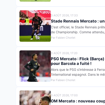
3 AOÛT 2026, 17:33
Stade Rennais Mercato : un 
C’est officiel, le Stade Rennais p
de Championship. Comme attendu, 
Par Fabien Chorlet
3 AOÛT 2026, 17:20
PSG Mercato : Flick (Barça) 
pour Barcola a fuité !
Alors que le PSG s’intéresse à Ferr
l’international espagnol. Dans le m
Par Fabien Chorlet
3 AOÛT 2026, 17:00
OM Mercato : nouveau coup 