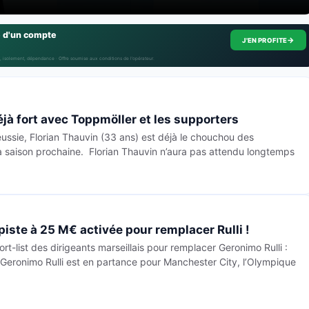
e d'un compte
→
J'EN PROFITE
, isolement, dépendance · Offre soumise aux conditions de l’opérateur.
jà fort avec Toppmöller et les supporters
éussie, Florian Thauvin (33 ans) est déjà le chouchou des
 saison prochaine. Florian Thauvin n’aura pas attendu longtemps
iste à 25 M€ activée pour remplacer Rulli !
rt-list des dirigeants marseillais pour remplacer Geronimo Rulli :
 Geronimo Rulli est en partance pour Manchester City, l’Olympique