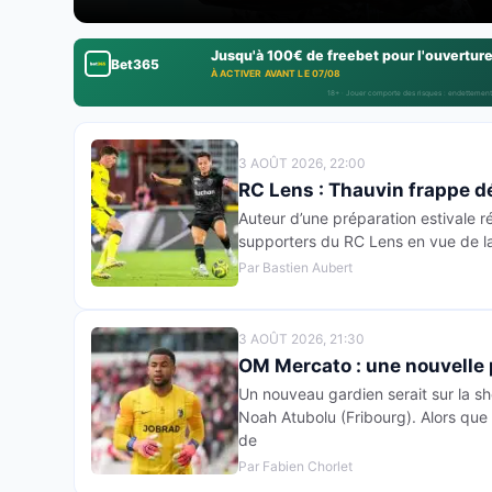
Jusqu'à 100€ de freebet pour l'ouvertur
Bet365
À ACTIVER AVANT LE 07/08
18+ · Jouer comporte des risques : endettement
3 AOÛT 2026, 22:00
RC Lens : Thauvin frappe dé
Auteur d’une préparation estivale r
supporters du RC Lens en vue de la
Par Bastien Aubert
3 AOÛT 2026, 21:30
OM Mercato : une nouvelle p
Un nouveau gardien serait sur la sho
Noah Atubolu (Fribourg). Alors que
de
Par Fabien Chorlet