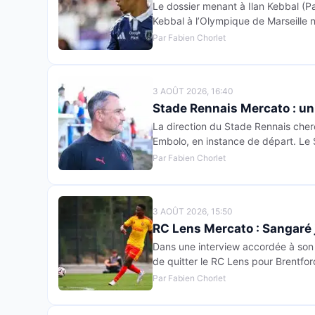
Le dossier menant à Ilan Kebbal (Par
Kebbal à l’Olympique de Marseille n’
Par Fabien Chorlet
3 AOÛT 2026, 16:40
Stade Rennais Mercato : u
La direction du Stade Rennais cher
Embolo, en instance de départ. Le 
Par Fabien Chorlet
3 AOÛT 2026, 15:50
RC Lens Mercato : Sangaré j
Dans une interview accordée à son
de quitter le RC Lens pour Brentfor
Par Fabien Chorlet