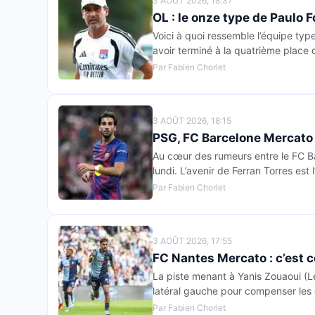
3 AOÛT 2026, 18:37
OL : le onze type de Paulo 
Voici à quoi ressemble l’équipe typ
avoir terminé à la quatrième place 
Par Fabien Chorlet
3 AOÛT 2026, 18:15
PSG, FC Barcelone Mercato :
Au cœur des rumeurs entre le FC Bar
lundi. L’avenir de Ferran Torres est
Par Fabien Chorlet
3 AOÛT 2026, 17:55
FC Nantes Mercato : c’est c
La piste menant à Yanis Zouaoui (L
latéral gauche pour compenser les
Par Fabien Chorlet