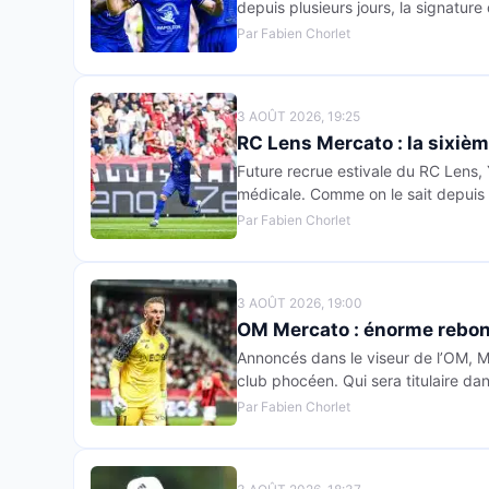
depuis plusieurs jours, la signatur
Par Fabien Chorlet
3 AOÛT 2026, 19:25
RC Lens Mercato : la sixièm
Future recrue estivale du RC Lens, 
médicale. Comme on le sait depuis p
Par Fabien Chorlet
3 AOÛT 2026, 19:00
OM Mercato : énorme rebon
Annoncés dans le viseur de l’OM, M
club phocéen. Qui sera titulaire da
Par Fabien Chorlet