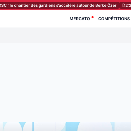
ntier des gardiens s’accélère autour de Berke Özer
[12:23]
OM, Stad
MERCATO
COMPÉTITIONS