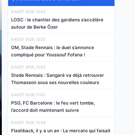
6 AOÛT 2026, 12:43
LOSC : le chantier des gardiens s’accélère
autour de Berke Özer
6 AOÛT 2026, 12:23
OM, Stade Rennais : le duel s’annonce
compliqué pour Youssouf Fofana !
6 AOÛT 2026, 12:03
Stade Rennais : Sangaré va déjà retrouver
Thomasson sous ses nouvelles couleurs
6 AOÛT 2026, 11:03
PSG, FC Barcelone : le feu vert tombe,
l’accord doit maintenant suivre
6 AOÛT 2026, 10:08
Flashback, il y a un an : Le mercato qui faisait