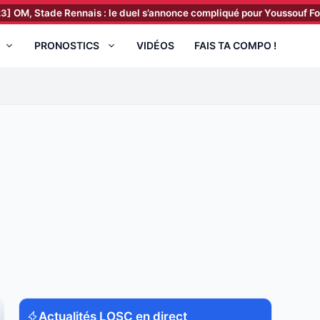
e Rennais : le duel s’annonce compliqué pour Youssouf Fofana !
[1
PRONOSTICS
VIDÉOS
FAIS TA COMPO !
Actualités LOSC en direct