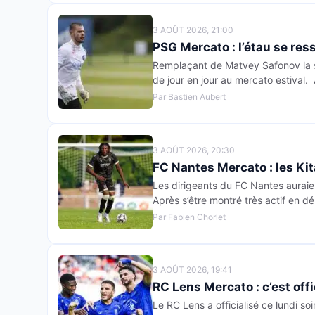
3 AOÛT 2026, 21:00
PSG Mercato : l’étau se re
Remplaçant de Matvey Safonov la sa
de jour en jour au mercato estival
Par Bastien Aubert
3 AOÛT 2026, 20:30
FC Nantes Mercato : les Kita
Les dirigeants du FC Nantes auraient
Après s’être montré très actif en d
Par Fabien Chorlet
3 AOÛT 2026, 19:41
RC Lens Mercato : c’est offi
Le RC Lens a officialisé ce lundi so