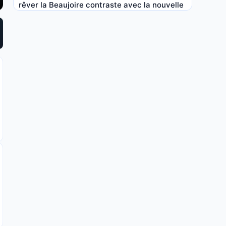
rêver la Beaujoire contraste avec la nouvelle
réalité nantaise
6 AOÛT 2026, 09:43
Stade Rennais : la vente à 15 M€ se précise
pour Embolo !
6 AOÛT 2026, 09:23
OL : un nouveau règlement change la donne
en Coupe d’Europe
6 AOÛT 2026, 08:23
PSG : Le rendez-vous télé face à Manchester
United est fixé
6 AOÛT 2026, 07:41
FC Nantes : Der Zakarian reçoit enfin le
signal attendu avant la reprise !
6 AOÛT 2026, 07:21