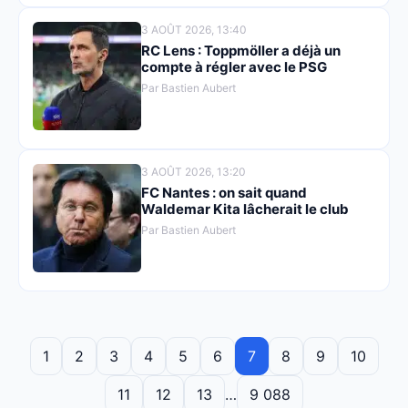
3 AOÛT 2026, 13:40
RC Lens : Toppmöller a déjà un
compte à régler avec le PSG
Par Bastien Aubert
3 AOÛT 2026, 13:20
FC Nantes : on sait quand
Waldemar Kita lâcherait le club
Par Bastien Aubert
1
2
3
4
5
6
7
8
9
10
11
12
13
…
9 088