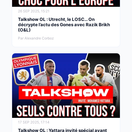
26 SEP 2025, 15:21
Talkshow OL : Utrecht, le LOSC… On
décrypte l’actu des Gones avec Razik Brikh
(O&L)
Par Alexandre Corboz
17 SEP 2025, 17:14
Talkshow OL : Yattara invité spécial avant