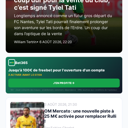
coup dur pour la vente du club,
c’est signé Tylel Tati
Longtemps annoncé comme un futur gros départ du
FC Nantes, Tylel Tati pourrait finalement prolonger
son aventure sur les bords de l’Erdre. Un coup dur
dans l’optique de la vente
William Tertrin
• 6 AOÛT 2026, 22:20
Bet365
Jusqu'à 100€ de freebet pour l'ouverture d'un compte
À ACTIVER AVANT LE 07/08
→
J'EN PROFITE
18+ · Jouer comporte des risques : endettement, isolement, dépendance · Offre soumise aux conditions de l’opérateur.
3 AOÛT 2026, 21:30
OM Mercato : une nouvelle piste à
25 M€ activée pour remplacer Rulli
!
Par Fabien Chorlet