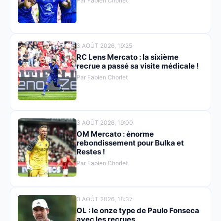
Par Fabien Chorlet
3 AOÛT 2026, 19:25
RC Lens Mercato : la sixième
recrue a passé sa visite médicale !
Par Fabien Chorlet
3 AOÛT 2026, 19:00
OM Mercato : énorme
rebondissement pour Bulka et
Restes !
Par Fabien Chorlet
3 AOÛT 2026, 18:37
OL : le onze type de Paulo Fonseca
avec les recrues