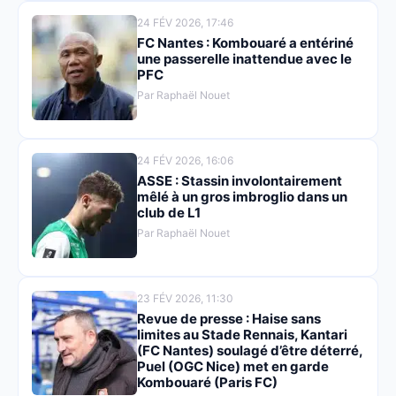
24 FÉV 2026, 17:46
FC Nantes : Kombouaré a entériné
une passerelle inattendue avec le
PFC
Par Raphaël Nouet
24 FÉV 2026, 16:06
ASSE : Stassin involontairement
mêlé à un gros imbroglio dans un
club de L1
Par Raphaël Nouet
23 FÉV 2026, 11:30
Revue de presse : Haise sans
limites au Stade Rennais, Kantari
(FC Nantes) soulagé d’être déterré,
Puel (OGC Nice) met en garde
Kombouaré (Paris FC)