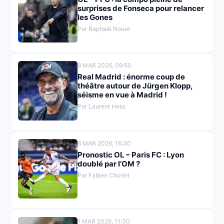
surprises de Fonseca pour relancer
les Gones
Par Raphaël Nouet
8 MAR 2026, 09:50
Real Madrid : énorme coup de
théâtre autour de Jürgen Klopp,
séisme en vue à Madrid !
Par Laurent Hess
6 MAR 2026, 16:30
Pronostic OL – Paris FC : Lyon
doublé par l’OM ?
Par Fabien Chorlet
1 MAR 2026, 11:30