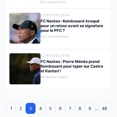
Par Laurent Hess
23 FÉV 2026, 09:44
FC Nantes : Kombouaré évoqué
pour un retour avant sa signature
pour le PFC ?
Par Louis Chrestian
23 FÉV 2026, 07:00
FC Nantes : Pierre Ménès prend
Kombouaré pour taper sur Castro
et Kantari !
Par Bastien Aubert
1
2
3
4
5
6
7
8
9
…
48