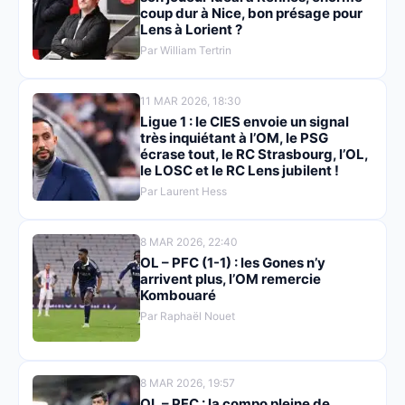
coup dur à Nice, bon présage pour
Lens à Lorient ?
Par William Tertrin
11 MAR 2026, 18:30
Ligue 1 : le CIES envoie un signal
très inquiétant à l’OM, le PSG
écrase tout, le RC Strasbourg, l’OL,
le LOSC et le RC Lens jubilent !
Par Laurent Hess
8 MAR 2026, 22:40
OL – PFC (1-1) : les Gones n’y
arrivent plus, l’OM remercie
Kombouaré
Par Raphaël Nouet
8 MAR 2026, 19:57
OL – PFC : la compo pleine de