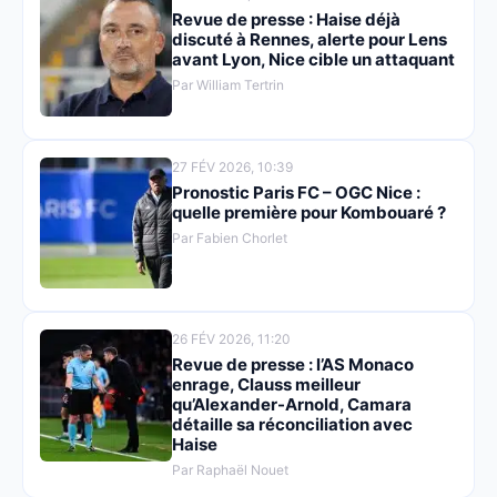
Revue de presse : Haise déjà
discuté à Rennes, alerte pour Lens
avant Lyon, Nice cible un attaquant
Par William Tertrin
27 FÉV 2026, 10:39
Pronostic Paris FC – OGC Nice :
quelle première pour Kombouaré ?
Par Fabien Chorlet
26 FÉV 2026, 11:20
Revue de presse : l’AS Monaco
enrage, Clauss meilleur
qu’Alexander-Arnold, Camara
détaille sa réconciliation avec
Haise
Par Raphaël Nouet