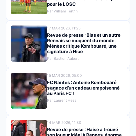
pour le LOSC
Par William Tertrin
17 MAR 2026, 11:25
Revue de presse : Blas et un autre
Rennais se moquent du monde,
Ménès critique Kombouaré, une
signature à Nice
Par Bastien Aubert
15 MAR 2026, 05:00
FC Nantes : Antoine Kombouaré
s’agace d’un cadeau empoisonné
au Paris FC !
Par Laurent Hess
14 MAR 2026, 11:30
Revue de presse : Haise a trouvé
son joueur idéal à Rennes, énorme