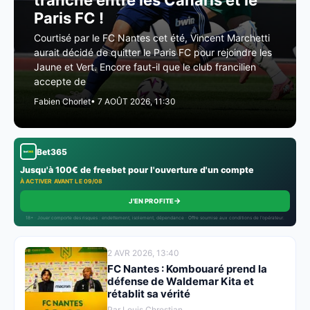
tranché entre les Canaris et le
Paris FC !
Courtisé par le FC Nantes cet été, Vincent Marchetti
aurait décidé de quitter le Paris FC pour rejoindre les
Jaune et Vert. Encore faut-il que le club francilien
accepte de
Fabien Chorlet
• 7 AOÛT 2026, 11:30
Bet365
Jusqu'à 100€ de freebet pour l'ouverture d'un compte
À ACTIVER AVANT LE 09/08
→
J'EN PROFITE
18+ · Jouer comporte des risques : endettement, isolement, dépendance · Offre soumise aux conditions de l’opérateur.
2 AVR 2026, 13:40
FC Nantes : Kombouaré prend la
défense de Waldemar Kita et
rétablit sa vérité
Par Louis Chrestian