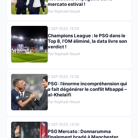
mercato estival !
Par Raphaël Nouet
2 SEP 2025, 16:24
Champions League : le PSG dans le
Top 8, l’OM éliminé, la data livre son
verdict !
Par Raphaël Nouet
2 SEP 2025, 15:28
PSG : l’énorme incompréhension qui
a fait dégénérer le conflit Mbappé –
al-Khelaïfi
Par Raphaël Nouet
2 SEP 2025, 14:50
PSG Mercato : Donnarumma
finalement bradé à Manchester