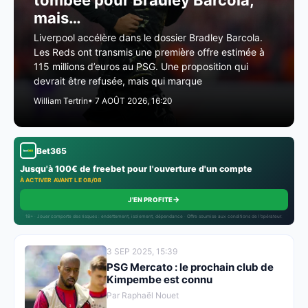
tombée pour Bradley Barcola,
mais…
Liverpool accélère dans le dossier Bradley Barcola.
Les Reds ont transmis une première offre estimée à
115 millions d’euros au PSG. Une proposition qui
devrait être refusée, mais qui marque
William Tertrin
• 7 AOÛT 2026, 16:20
Bet365
Jusqu'à 100€ de freebet pour l'ouverture d'un compte
À ACTIVER AVANT LE 08/08
→
J'EN PROFITE
18+ · Jouer comporte des risques : endettement, isolement, dépendance · Offre soumise aux conditions de l’opérateur.
3 SEP 2025, 15:39
PSG Mercato : le prochain club de
Kimpembe est connu
Par Raphaël Nouet