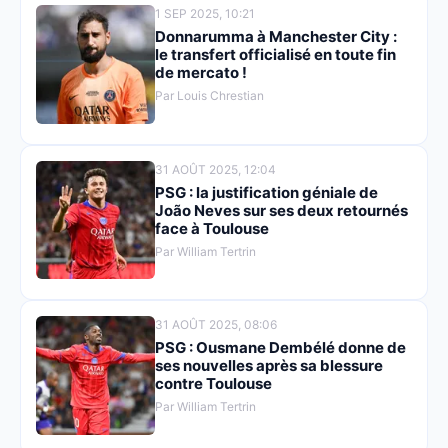
1 SEP 2025, 10:21
Donnarumma à Manchester City :
le transfert officialisé en toute fin
de mercato !
Par Louis Chrestian
31 AOÛT 2025, 12:04
PSG : la justification géniale de
João Neves sur ses deux retournés
face à Toulouse
Par William Tertrin
31 AOÛT 2025, 08:06
PSG : Ousmane Dembélé donne de
ses nouvelles après sa blessure
contre Toulouse
Par William Tertrin