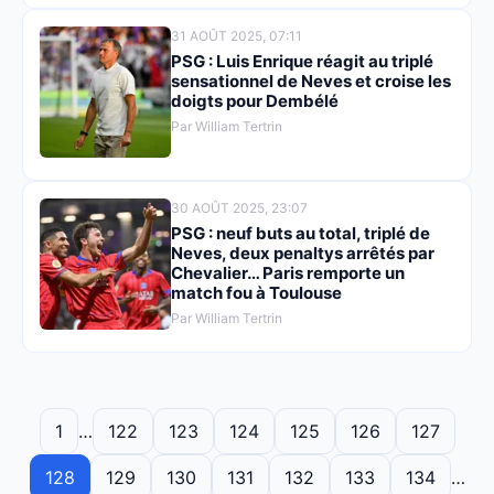
31 AOÛT 2025, 07:11
PSG : Luis Enrique réagit au triplé
sensationnel de Neves et croise les
doigts pour Dembélé
Par William Tertrin
30 AOÛT 2025, 23:07
PSG : neuf buts au total, triplé de
Neves, deux penaltys arrêtés par
Chevalier… Paris remporte un
match fou à Toulouse
Par William Tertrin
1
…
122
123
124
125
126
127
128
129
130
131
132
133
134
…