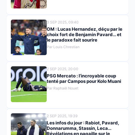
3 SEP 2025, 09:40
OM : Lucas Hernandez, déçu par le
choix fort de Benjamin Pavard… et
le paradoxe fait sourire
Par Louis Chrestian
2 SEP 2025, 20:00
PSG Mercato : l’incroyable coup
tenté par Campos pour Kolo Muani
Par Raphaël Nouet
2 SEP 2025, 19:39
Les infos du jour : Rabiot, Pavard,
Donnarumma, Stassin, Leca…
Révélations en pagaille sur le