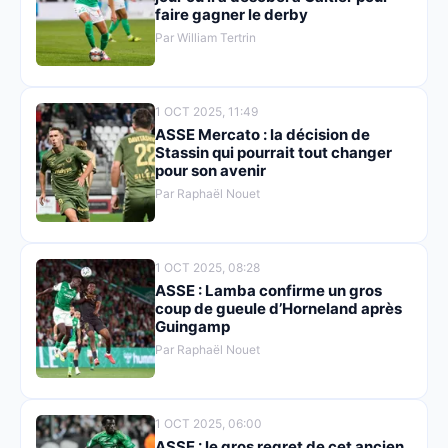
faire gagner le derby
Par William Tertrin
1 OCT 2025, 11:49
ASSE Mercato : la décision de
Stassin qui pourrait tout changer
pour son avenir
Par Raphaël Nouet
1 OCT 2025, 08:28
ASSE : Lamba confirme un gros
coup de gueule d’Horneland après
Guingamp
Par Raphaël Nouet
1 OCT 2025, 06:00
ASSE : le gros regret de cet ancien