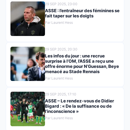
29 SEP 2025, 23:00
ASSE : l’entraîneur des féminines se
fait taper sur les doigts
Par Laurent Hess
29 SEP 2025, 20:30
Les infos du jour : une recrue
surprise à l’OM, l’ASSE a reçu une
offre énorme pour N’Guessan, Beye
menacé au Stade Rennais
Par Laurent Hess
29 SEP 2025, 17:10
ASSE – Le rendez-vous de Didier
Bigard : « De la suffisance ou de
l’inconscience »
Par Laurent Hess