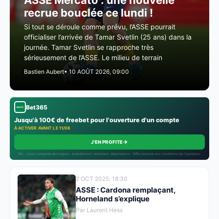
ASSE Mercato : une nouvelle
recrue bouclée ce lundi !
Si tout se déroule comme prévu, l’ASSE pourrait
officialiser l’arrivée de Tamar Svetlin (25 ans) dans la
journée. Tamar Svetlin se rapproche très
sérieusement de l’ASSE. Le milieu de terrain
Bastien Aubert
• 10 AOÛT 2026, 09:00
Bet365
Jusqu'à 100€ de freebet pour l'ouverture d'un compte
À ACTIVER AVANT LE 11/08
→
J'EN PROFITE
18+ · Jouer comporte des risques : endettement, isolement, dépendance · Offre soumise aux conditions de l’opérateur.
2 OCT 2025, 18:30
ASSE : Cardona remplaçant,
Horneland s’explique
Par Laurent Hess