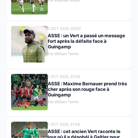
Par Raphaël Nouet
2 OCT 2025, 06:00
ASSE : un Vert a passé un message
fort après la défaite face à
Guingamp
Par William Tertrin
1 OCT 2025, 22:06
ASSE : Maxime Bernauer prend très
cher après son rouge face à
Guingamp
Par William Tertrin
1 OCT 2025, 21:06
ASSE : cet ancien Vert raconte le
jour où il a désobéi à Galtier pour