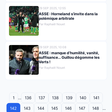
29 SEP 2025, 12:55
ASSE : Horneland s’invite dans la
polémique arbitrale
Par Raphaël Nouet
29 SEP 2025, 10:08
ASSE : manque d’humilité, vanité,
suffisance… Guillou dégomme les
Verts !
Par Raphaël Nouet
1
…
136
137
138
139
140
141
142
143
144
145
146
147
148
…