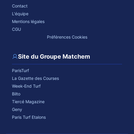
Contact
L'équipe
Mentions légales
CGU
Préférences Cookies
Site du Groupe Matchem
ParisTurf
La Gazette des Courses
Week-End Turf
Bilto
Tiercé Magazine
Geny
Paris Turf Etalons