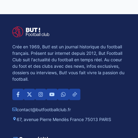
Crée en 1969, But! est un journal historique du football
français. Présent sur internet depuis 2012, But Football
Club suit l'actualité du football en temps réel. Au coeur
du foot et des clubs avec des news, infos exclusives,
dossiers ou interviews, But! vous fait vivre la passion du
football.
contact@butfootballclub.fr
67, avenue Pierre Mendès France 75013 PARIS