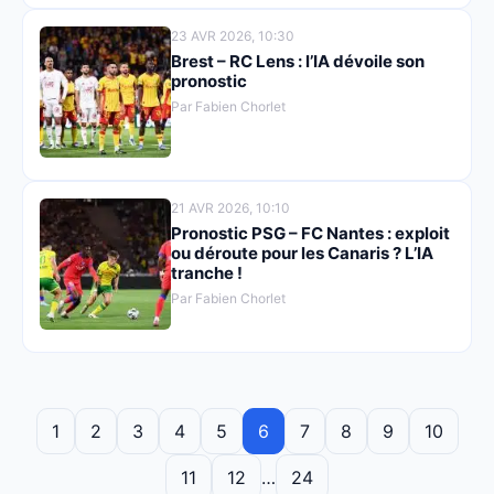
23 AVR 2026, 10:30
Brest – RC Lens : l’IA dévoile son
pronostic
Par Fabien Chorlet
21 AVR 2026, 10:10
Pronostic PSG – FC Nantes : exploit
ou déroute pour les Canaris ? L’IA
tranche !
Par Fabien Chorlet
1
2
3
4
5
6
7
8
9
10
11
12
…
24