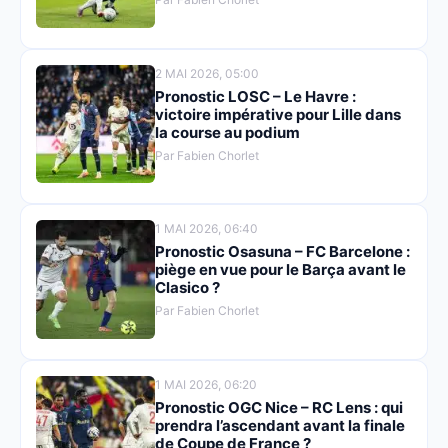
2 MAI 2026, 05:00
Pronostic LOSC – Le Havre :
victoire impérative pour Lille dans
la course au podium
Par Fabien Chorlet
1 MAI 2026, 06:40
Pronostic Osasuna – FC Barcelone :
piège en vue pour le Barça avant le
Clasico ?
Par Fabien Chorlet
1 MAI 2026, 06:20
Pronostic OGC Nice – RC Lens : qui
prendra l’ascendant avant la finale
de Coupe de France ?