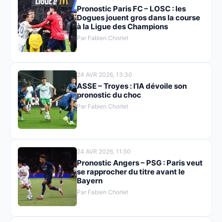
Pronostic Paris FC – LOSC : les
Dogues jouent gros dans la course
à la Ligue des Champions
Par Fabien Chorlet
24 AVR 2026, 13:30
ASSE – Troyes : l’IA dévoile son
pronostic du choc
Par Fabien Chorlet
24 AVR 2026, 11:50
Pronostic Angers – PSG : Paris veut
se rapprocher du titre avant le
Bayern
Par Fabien Chorlet