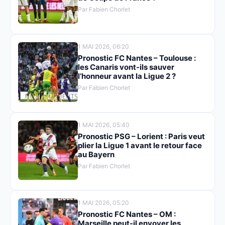
Par Fabien Chorlet
1 MAI 2026, 06:20
Pronostic FC Nantes – Toulouse :
les Canaris vont-ils sauver
l’honneur avant la Ligue 2 ?
Par Fabien Chorlet
1 MAI 2026, 05:40
Pronostic PSG – Lorient : Paris veut
plier la Ligue 1 avant le retour face
au Bayern
Par Fabien Chorlet
1 MAI 2026, 05:20
Pronostic FC Nantes – OM :
Marseille peut-il envoyer les